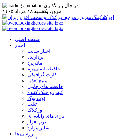
در حال بار گذاری
امروز: يکشنبه ۱۸ مرداد ۱۴۰۵
صفحه اصلی
اخبار
اخبار سایت
پردازنده
مادربرد
حافظه اصلی رم
کارت گرافیکی
منبع تغذیه
حافظه های جانبی
کیس و خنک کننده
نوت بوک
تبلت
اورکلاک
بازی های رایانه ای
نرم افزار
سایر موارد
بررسی ها