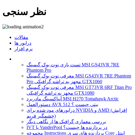
نظر سنجی
مقالات
درایور ها
نرم افزار
تست بازی نوت بوک گیمینگ MSI GS43VR 7RE
Phantom Pro
معرفی نوت بوک گیمینگ MSI GS43VR 7RE Phantom
Pro مجهز به تراشه گرافیکی GTX1060
معرفی نوت بوک گیمینگ MSI GT73VR 6RF Titan Pro
مجهز به تراشه گرافیکی GTX1080
آنباکسینگ مادربرد MSI H270 Tomahawk Arctic
دستورالعمل AVX 512 بیتی چیست ؟
درایورهای مود شده برای NVIDIA و AMD (افزایش
چشمگیر فریم)
بررسی معماری گرافیک ها از نگاهی دیگر
IVT یا VanderPool در پردازنده ها چیست؟
مجموعه Instructions پردازنده های سری Core اینتل