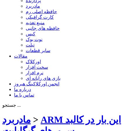
پردازنده
مادربرد
حافظه اصلی رم
کارت گرافیکی
منبع تغذیه
حافظه های جانبی
کیس
نوت بوک
تبلت
سایر قطعات
مقالات
اورکلاک
سخت افزار
نرم افزار
بازی های رایانه ای
انجمن اورکلاکینگ هیروز
درباره ما
تماس با ما
جستجو ...
ARM این بار در کالبد
>
مادربرد
سرورهای گیگابایت