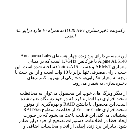
رکمونت ذخیره‌سازی
D120-S3G
به همراه 16 هارد درایو 3.5
اینچی
این سیستم دارای پردازنده چهار هسته‌ای
Annapurna Labs
Alpine AL5140
با فرکانس
1.7GHz
است که بر مبنای
معماری
ARMv7
و هسته
Cortex-A15
ساخته شده است. این
چیپ دارای مصرفی تنها برابر با 10 وات است و از این حیث با
توجه به معیار «کارایی/وات» یکی از بهترین کنترلرهای
ذخیره‌سازی به شمار می‌رود.
از دیگر ویژگی‌های خوب این محصول می‌توان به محافظت
سخت‌افزاری دیتا اشاره کرد که در خود دستگاه تعبیه شده
است. این محصول با داشتن
RAID
و بهره‌گیری از موتور
سخت‌افزاری
Erasure Code
از حفاظت سطوح
RAID5/6
پشتیبانی می‌کند. این قابلیت باعث می‌شود که در صورت
ایجاد خطا در اطلاعات، دستورات تصحیح از خود درایو صادر
شود، بنابراین پردازنده اصلی از انجام محاسبات اضافی و