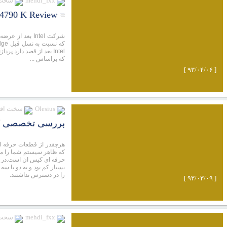
mehdi_fxx
سخت ا
= Intel Corei7 4790 K Review - بررسی پردازنده دره شیطان =
که براساس ...
[ ۹۳/۰۴/۰۶ ]
Olesius
سخت افز
بررسی تخصصی کیس با کیف
هرچقدر از قطعات حرفه ای
که ظاهر سیستم شما را معم
حرفه ای کیس ان است.در گذ
بسیار کم بود و به دو یا س
را در دسترس نداشتند.
[ ۹۳/۰۳/۰۹ ]
mehdi_fxx
سخت ا