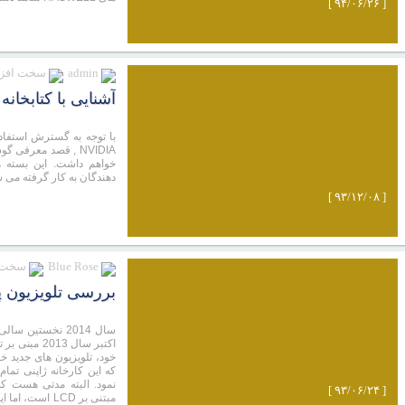
[ ۹۴/۰۶/۲۶ ]
admin
سخت افزا
آشنایی با کتابخانه های ks
با توجه به گسترش استفاد
NVIDIA , قصد معرفی
دهندگان به کار گرفته می 
[ ۹۳/۱۲/۰۸ ]
Blue Rose
سخت ا
بررسی تلویزیون پاناسونیک X802B
سال 2014 نخستین 
خود، تلویزیون های جدید خ
نمود. البته مدتی هست ک
[ ۹۳/۰۶/۲۴ ]
مبتنی بر LCD ا