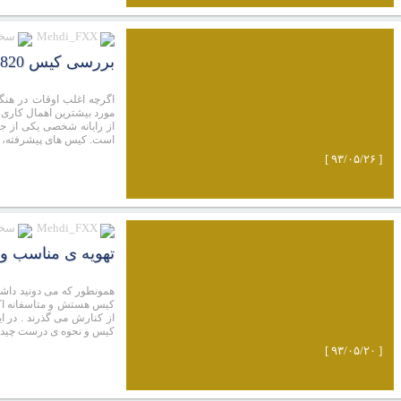
Mehdi_FXX
سخت
بررسی کیس Phantom 820 از کمپانی NZXT
اگرچه اغلب اوقات در هنگا
مورد بیشترین اهمال کاری
است. کیس های پیشرفته، تن
[ ۹۳/۰۵/۲۶ ]
Mehdi_FXX
سخت
تهویه ی مناسب و
همونطور که می دونید داش
کیس هستش و متاسفانه اکثر
از کنارش می گذرند . در ا
کیس و نحوه ی درست چیدما
[ ۹۳/۰۵/۲۰ ]