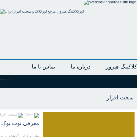
لاکینگ هیروز
درباره ما
تماس با ما
جستجو ...
سخت افزار
News
سخت افزار
معرفی نوت بوک گیمینگ MSI GS43VR 7RE Phantom Pro مجهز ب