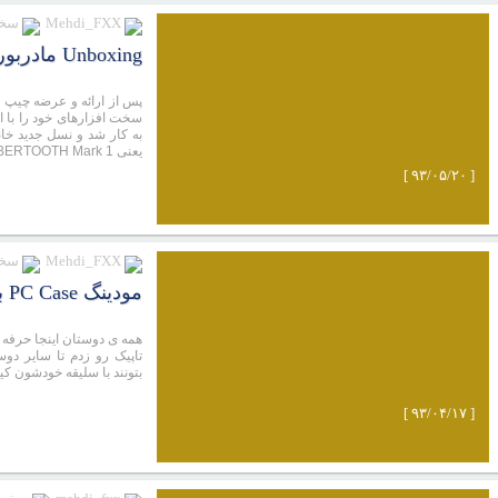
Mehdi_FXX
سخت
Unboxing مادربورد SABERTOOTH Z97 MARK 1
یعنی Z97 SABERTOOTH Mark 1 را معرفی نمود.
[ ۹۳/۰۵/۲۰ ]
Mehdi_FXX
سخت
مودینگ PC Case بنام DOVAHKIIN
همه ی دوستان اینجا حرفه ا
تاپیک رو زدم تا سایر دو
بتونند با سلیقه خودشون 
[ ۹۳/۰۴/۱۷ ]