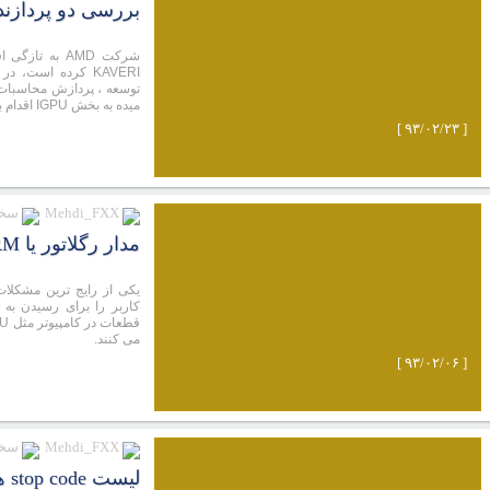
بررسی دو پردازنده AMD FX 9370 و X 9590
شرکت AMD به ت
میده به بخش IGPU اقدام به پردازش داده ها بکند.
[ ۹۳/۰۲/۲۳ ]
Mehdi_FXX
سخت
مدار رگلاتور یا VRM چیست؟
یکی از رایج ترین مشکلا
می کنند.
[ ۹۳/۰۲/۰۶ ]
Mehdi_FXX
سخت
لیست stop code های رایج در بلو اسکرین ها (bsod)