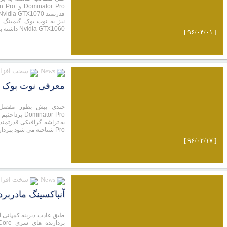
Nvidia GTX1060 داشته باشیم...
[ ۹۶/۰۴/۰۱ ]
News
سخت افزار
معرفی نوت بوک گیمینگ MSI GT73VR 6RF Titan Pro مجهز به
minator Pro
Pro شناخته می شود بپردازیم.
[ ۹۶/۰۲/۱۷ ]
News
سخت افزار
آنباکسینگ مادربرد I H270 Tomahawk Arctic
طبق عادت دیرینه کمپانی ای