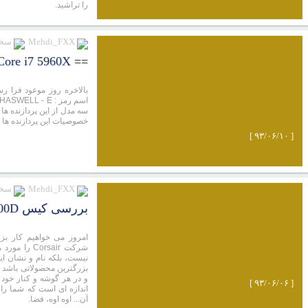
را تراشید.
Mehdi_FXX
سخت
== Review : Intel Core i7 5960X ==
خصوصیات این پردازنده ها خ
[ ۹۳/۰۶/۱۰ ]
Mehdi_FXX
سخت
بررسی کیس Corsair Obsidian 900D
شرکت orsair
نیست، بلکه نام و نشان ای
و در هر گوشه و کنار خود 
[ ۹۳/۰۶/۰۶ ]
اندازه ای است که شما را
آن... اوه اوه، فضا.