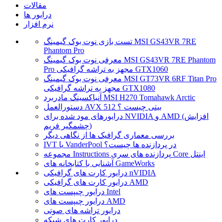
مقالات
درایور ها
نرم افزار
تست بازی نوت بوک گیمینگ MSI GS43VR 7RE
Phantom Pro
معرفی نوت بوک گیمینگ MSI GS43VR 7RE Phantom
Pro مجهز به تراشه گرافیکی GTX1060
معرفی نوت بوک گیمینگ MSI GT73VR 6RF Titan Pro
مجهز به تراشه گرافیکی GTX1080
آنباکسینگ مادربرد MSI H270 Tomahawk Arctic
دستورالعمل AVX 512 بیتی چیست ؟
درایورهای مود شده برای NVIDIA و AMD (افزایش
چشمگیر فریم)
بررسی معماری گرافیک ها از نگاهی دیگر
IVT یا VanderPool در پردازنده ها چیست؟
مجموعه Instructions پردازنده های سری Core اینتل
آشنایی با کتابخانه های GameWorks
درایور کارت های گرافیکی nVIDIA
درایور کارت های گرافیکی AMD
درایور چیپست های Intel
درایور چیپست های AMD
درایور تراشه های صوتی
درایور کارت های شبکه