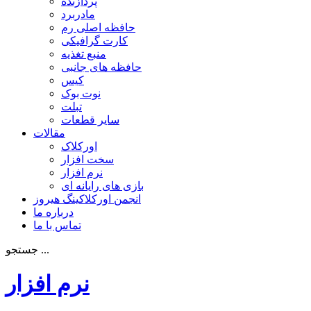
پردازنده
مادربرد
حافظه اصلی رم
کارت گرافیکی
منبع تغذیه
حافظه های جانبی
کیس
نوت بوک
تبلت
سایر قطعات
مقالات
اورکلاک
سخت افزار
نرم افزار
بازی های رایانه ای
انجمن اورکلاکینگ هیروز
درباره ما
تماس با ما
جستجو ...
نرم افزار