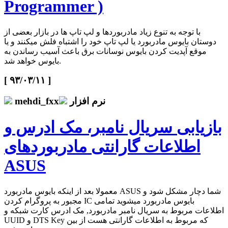
Programmer )
با توجه به تنوع زیاد مادربوردها و لپ تاپ ها در بازار بعضی از
دوستان بایوس مادربورد یا لپ تاپ خود را اشتباه فلش میکنند و یا
موقع آپدیت کردن بایوس نوسانات برق باعث آسیب رساندن به
بایوس خواهد شد.
[ ۹۳/۰۳/۱۱ ]
نرم افزار
mehdi_fxx
بازیابی سریال نامبر، مک ادرس و
اطلاعات گارانتی مادربوردهای
ASUS
معمولا بعد از اینکه بایوس مادربورد ASUS شما دچار مشکل شود و
مجبور به پروگرام کردن IC بایوس مادربورد میشوید تمامی
اطلاعات مربوط به سریال نامبر مادربورد, مک ادرس کارت شبکه و
UUID و DTS Key که مربوط به اطلاعات گارانتی هست از بین