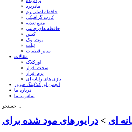
پردازنده
مادربرد
حافظه اصلی رم
کارت گرافیکی
منبع تغذیه
حافظه های جانبی
کیس
نوت بوک
تبلت
سایر قطعات
مقالات
اورکلاک
سخت افزار
نرم افزار
بازی های رایانه ای
انجمن اورکلاکینگ هیروز
درباره ما
تماس با ما
جستجو ...
انه ای
>