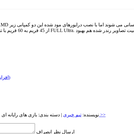
درایورهای مود شده برای NVIDIA و AMD (افزایش چشمگیر فریم)
آرشیو >>
| نویسنده:
تیم خبری
| دسته بندی:
بازی های رایانه ای
|
ارسال نظر
انصراف