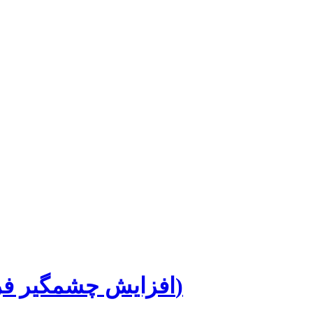
درایورهای مود شده برای NVIDIA و AMD (افزایش چشمگیر فریم)