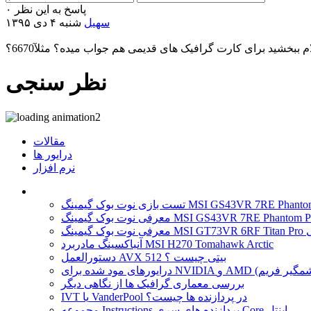
پاسخ به این نظر
۰
سهیل
شنبه ۴ دی ۱۳۹۵
م ببخشید برای کارت گرافیک های قدیمی هم جواب میده؟ مثلآ6670؟
نظر سنجی
مقالات
درایور ها
نرم افزار
 نوت بوک گیمینگ MSI GS43VR 7RE Phantom Pro
آنباکسینگ مادربرد MSI H270 Tomahawk Arctic
دستورالعمل AVX 512 بیتی چیست ؟
بررسی معماری گرافیک ها از نگاهی دیگر
IVT یا VanderPool در پردازنده ها چیست؟
مجموعه Instructions پردازنده های سری Core اینتل