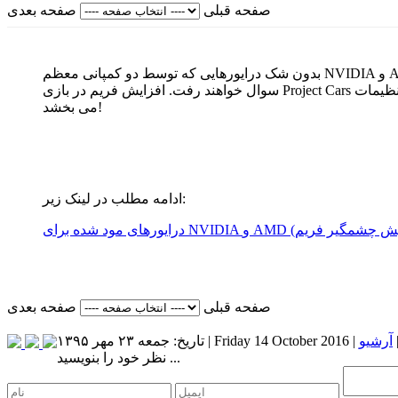
صفحه قبلی
صفحه بعدی
بدون شک درایورهایی که توسط دو کمپانی معظم NVIDIA و AMD ارائه می شود بدون نقض هستند و با هدف افزایش کارایی بروز رسانی می شوند اما با نصب درایورهای مود شده این دو کمپانی زیر
سوال خواهند رفت. افزایش فریم در بازی Project Cars از 45 فریم به 60 فریم با تنظیمات FULL Ultra. علاوه بر اینکه این درایورها باعث افزایش فریم در بازی می شود, کیفیت تصاویر رندر شده هم بهبود
می بخشد!
ادامه مطلب در لینک زیر:
صفحه قبلی
صفحه بعدی
Friday 14 October 2016
تاریخ: جمعه ۲۳ مهر ۱۳۹۵ |
نظر خود را بنویسید ...