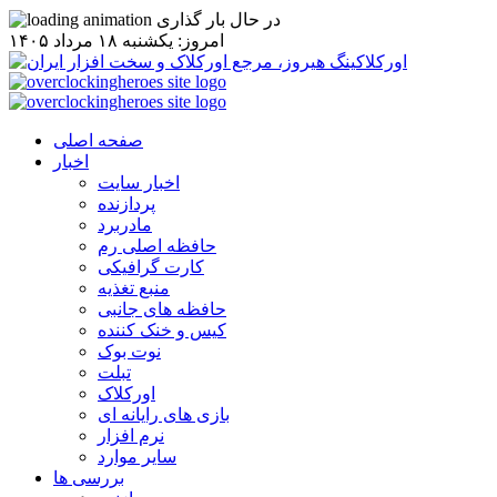
در حال بار گذاری
امروز: يکشنبه ۱۸ مرداد ۱۴۰۵
صفحه اصلی
اخبار
اخبار سایت
پردازنده
مادربرد
حافظه اصلی رم
کارت گرافیکی
منبع تغذیه
حافظه های جانبی
کیس و خنک کننده
نوت بوک
تبلت
اورکلاک
بازی های رایانه ای
نرم افزار
سایر موارد
بررسی ها