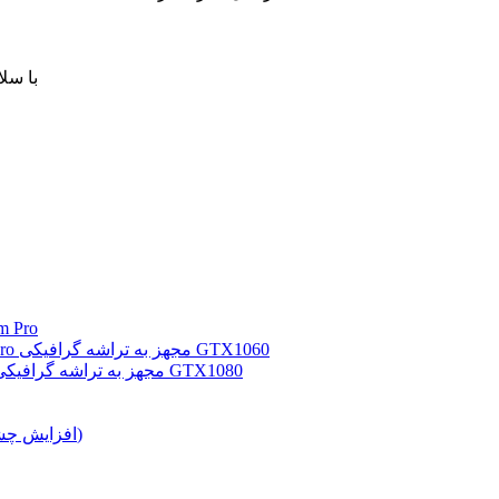
با سلا
تست بازی
معرفی نوت بوک گیمینگ MSI GS43VR 7RE Phantom Pro مجهز به تراشه گرافیکی GTX1060
معرفی نوت بوک گیمینگ MSI GT73VR 6RF Titan Pro مجهز به تراشه گرافیکی GTX1080
درایورهای مود شده برای NVIDIA و AMD (افزایش چشمگیر فریم)