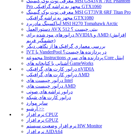
معرفی نوت بوک گیمینگ MSI GS43VR 7RE Phantom
Pro مجهز به تراشه گرافیکی GTX1060
معرفی نوت بوک گیمینگ MSI GT73VR 6RF Titan Pro
مجهز به تراشه گرافیکی GTX1080
آنباکسینگ مادربرد MSI H270 Tomahawk Arctic
دستورالعمل AVX 512 بیتی چیست ؟
درایورهای مود شده برای NVIDIA و AMD (افزایش
چشمگیر فریم)
بررسی معماری گرافیک ها از نگاهی دیگر
IVT یا VanderPool در پردازنده ها چیست؟
مجموعه Instructions پردازنده های سری Core اینتل
آشنایی با کتابخانه های GameWorks
درایور کارت های گرافیکی nVIDIA
درایور کارت های گرافیکی AMD
درایور چیپست های Intel
درایور چیپست های AMD
درایور تراشه های صوتی
درایور کارت های شبکه
سایر موارد
آرشیو >>
نرم افزار CPUZ
نرم افزار GPUZ
نرم افزار وضعیت سیستم HW Monitor
نرم افزار AIDA64