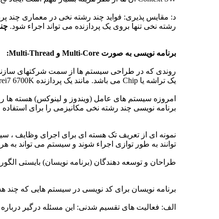
د: مقایس پذیری: فواید چند رشته نخی در معماری چند پرد
رشته نخی تنها بروی یک پردازنده می تواند اجراء شود.
چند
برنامه نویسی به صورت Multi-Core و Multi-Thread:
روندی که در طراحی سیستم ها از سمت شرکتهای سازنده 
یک تراشه یا Chip می باشد. مانند یک پردازنده Intel Corei7 6700K که دارای چهار هسته فیزیکی و هشت رشته نخی می باشد.
امروزه سیستم های عامل (ویندوز و لینوکس) هسته ها را 
برنامه نویسی چند رشته نخی مکانیزمی را برای استفاده
نمونه ای از تعریف تک هسته ای برای اجرای وظایف ، سی
توانند به طور توازی اجراء شوند و سیستم می تواند به هر
طراحان و توسعه دهندگان (برنامه نویسان) بایستی الگوری
برنامه نویسان برای کد نویسی در سیستم هایی که چند هسته ای Multi-Core می باشند باید چندین نکته مد نظر
الف: فعالیت های تقسیم شدنی: این مسئله درگیر درباره ن