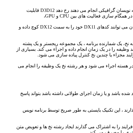
D3D12 یک زبان برنامه نویسی جدید هستش که قطعا اجازه می دهد ما افزایش کارایی را در بین فعالیت های گرافیکی که برنامه نویسان گرافیکی انجام می دهند رخ دهد D3D12 قابلیت
برای نوشتن DX12 نیازی به DX11 نیستش چرا که DX12 ویژگی جدیدی را همراه خواهد داشت شامل 200 متد که توسعه دهندگان می توانند کدهای DX11 خود را به سمت DX12 کوچ داده و
نخ ، یک واحد پایه ای از بهره وری CPU است که شامل بر یک ID (شناسه) برای رشته نخ، یک شمارنده برنامه ، یک مجموعه ریجستر و یک پشته
وظیفه را در یک زمان انجام داده و اجراء می کند. بسیاری از
نخی یا Multi-Threading هستند که در آنها چندین رشته نخ در هسته اجراء می شود و هر رشته نخ یک وظیفه را انجام می
شده باشد و یا زمان اجرای طولانی داشته باشد بتواند پاسخ
انتقال پیغام می توانند منابع را به اشتراک بگذارند ، این تکنیک بایستی به طور صریح توسط برنامه نویس
ایند را به اشتراک می گذارند ایجاد رشته نخ ها و تعویض متن