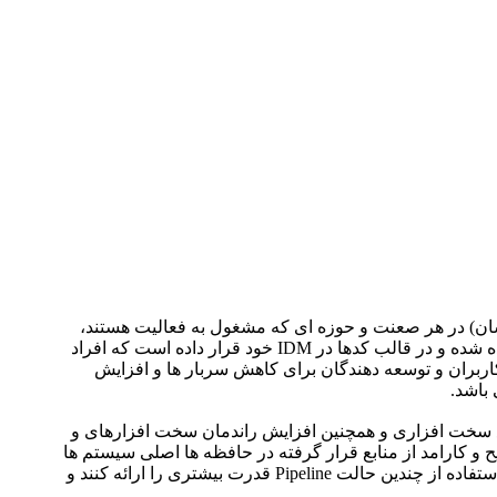
ه دهندگان (برنامه نویسان) در هر صعنت و حوزه ای که مشغول به فعالیت هستند،
D3D12 مانند یک دیوان بزرگ همراه با منابع و کتابخانه های بسیار بزرگ هستند که توسط سازنده بزرگ آن MICROSOFT بنا نهاده شده و در قالب کدها در IDM خود قرار داده است که افراد
 همچون #C و ++C که اجازه دسترسی سطح پایین را به کاربران و توسعه دهندگان برای کاهش سربار ها و افزایش
 پایین به منابع سخت افزاری و همچنین افزایش راندمان سخت افزارهای و
Multi- همراه داشته باشد. و همچنین مدیریت صحیح و کارامد از منابع قرار گرفته در حافظه ها اصلی سیستم ها
استفاه از DX12 این اجازه و قدرت را می دهد که ما بتوانیم صف های محاسباتی بیشتری را در اختیار داشته باشیم که بتوانیم با استفاده از چندین حالت Pipeline قدرت بیشتری را ارائه کنند و