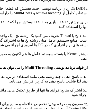
استفاده کامل از Multi-Threading و Multi-Cores را داراست همین باعث افزایش کارایی و کاهش زمان تاخیر می شود مخصوصا در همگام سازی فعالیت های بین CPU و GPU،
انها را استفاده کنند.
است. منابع سیستم عامل میان رشته نخ ها به اشتراک گذاش
بسته های نرم افزاری که در PC ها امروزی اجراء می شوند چند رشته نخی هستند و یک برنامه کاربردی معمولا به صورت یک فرایند مجزاء یا چندین نخ کنترل پیاده سازی می شود.
دهد.
از فواید برنامه نویسی Multi-Threading را می توان به موارد زیر اشاره کرد:
الف: پاسخ دهی : چند رشته نخی مانند استفاده در برنامه
دهد لذا قابلیت پاسخ دهی به کاربر افزایش می یابد.
اجراء شود.
ج: مقرون به صرفه بودن: تخصیص حافظه و منابع برای ایجاد
Context SW آن ها از نظر هزینه بسیار مهم است ایجاد نخ ها و تعویض متن آن ها نسبت به همان عملیات برای فرایند ها زمان کمتری را مصرف می کند.