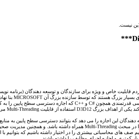
م در این این تاپیک اقدام به معرفی D3D12 بپردازدم قابلیت خاص و ویژه برای سازندگان و توسع
علاقهمند و توسعه دهندگان بتوانند با زبان های برنامه نویسی قدرتمندی
 از قابلیت Multi-Threading می باشد.
Di یک API هستش که به توسعه دهندگان این اجازه را می دهد که بتوانند دسترسی سطح
کاهش سربار ها چه پردازنده اصلی و پردازنده گرافیکی را در مبحث Threading
ار کمتری و اجازه اجرای وظایف را داشته باشند.