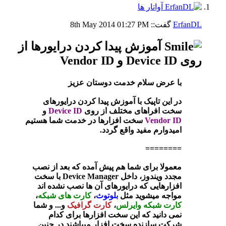
ErfanDL
گفت::
01:27 PM
8th May 2014
آموزش پیدا کردن درایورها از
روی Device ID و Vendor ID
با عرض سلام خدمت دوستان عزیز
در این تاپیک با آموزش پیدا کردن درایورهای
سخت افراهای مختلف از روی
Device ID
و
Vendor ID
سخت افزارها در خدمت شما هستیم
امیدوارم مفید واقع گردد.
========
معمولا برای شما هم پیش آمده که بعد از نصب
مجدد ویندوز
،
داخل Device Manager با سخت
افزارهایی که درایورهای آن ها نصب نشده اند
مواجه میشوید مثل
بلوتوث
،
کارت های شبکه
،
کارت شبکه وایرلس
،
کارت گرافیک
و... و شما
نمی دانید که این سخت افزارها برای کدام
شرکت سازنده سخت افزار میباشند در چنین