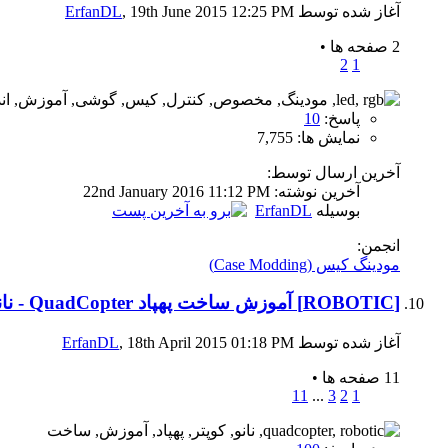
آغاز شده توسط
, 19th June 2015 12:25 PM
ErfanDL
2 صفحه ها
•
2
1
پاسخ:
10
نمایش ها: 7,755
آخرین ارسال توسط:
آخرين نوشته: 22nd January 2016
11:12 PM
بوسیله
ErfanDL
انجمن:
مودینگ کیس (Case Modding)
[ROBOTIC] آموزش ساخت پهپاد QuadCopter - نانو کوپتر
آغاز شده توسط
, 18th April 2015 01:18 PM
ErfanDL
11 صفحه ها
•
11
...
3
2
1