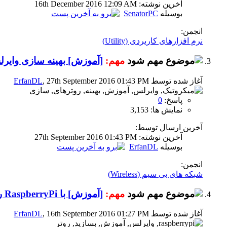
آخرين نوشته: 16th December 2016
12:09 AM
بوسیله
SenatorPC
انجمن:
نرم افزارهای کاربردی (Utility)
مهم:
[آموزش] بهینه سازی وایر
آغاز شده توسط
, 27th September 2016 01:43 PM
ErfanDL
پاسخ:
0
نمایش ها: 3,153
آخرین ارسال توسط:
آخرين نوشته: 27th September 2016
01:43 PM
بوسیله
ErfanDL
انجمن:
شبکه های بی سیم (Wireless)
مهم:
[آموزش] با RaspberryPi روتر وایرلس بسازید !
آغاز شده توسط
, 16th September 2016 01:27 PM
ErfanDL