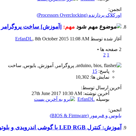
انجمن:
اورکلاک پردازنده (Processors Overclocking)
مهم:
[آموزش] ساخت پروگرامر بایوس ( OS Flasher
آغاز شده توسط
, 8th October 2015 11:08 AM
ErfanDL
2 صفحه ها
•
2
1
پاسخ:
15
نمایش ها: 10,302
آخرین ارسال توسط:
آخرين نوشته: 27th June 2017
10:30 AM
بوسیله
ErfanDL
انجمن:
بایوس و فیرمور (BIOS & Firmware)
آموزش: کنترل LED RGB با گوشی اندرویدی و بلوتوث مخصوص مودینگ کیس