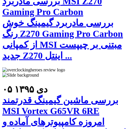
بررسی مادربرد MSI Z270
Gaming Pro Carbon
بررسی مادربرد گیمینگ خوش
رنگ Z270 Gaming Pro Carbon
از کمپانی MSI مبتنی بر چیپست
جدید Z270 اینتل ...
۰۵ دی ۱۳۹۵
بررسی ماشین گیمینگ قدرتمند
MSI Vortex G65VR 6RE
امروزه کامپیوترهای آماده و