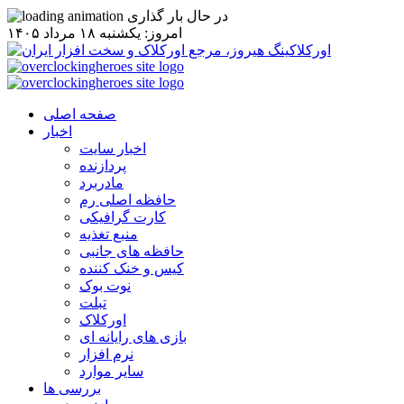
در حال بار گذاری
امروز: يکشنبه ۱۸ مرداد ۱۴۰۵
صفحه اصلی
اخبار
اخبار سایت
پردازنده
مادربرد
حافظه اصلی رم
کارت گرافیکی
منبع تغذیه
حافظه های جانبی
کیس و خنک کننده
نوت بوک
تبلت
اورکلاک
بازی های رایانه ای
نرم افزار
سایر موارد
بررسی ها