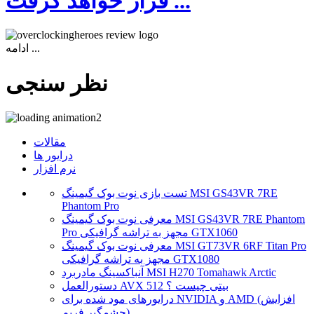
قرار خواهد گرفت ...
ادامه ...
نظر سنجی
مقالات
درایور ها
نرم افزار
تست بازی نوت بوک گیمینگ MSI GS43VR 7RE
Phantom Pro
معرفی نوت بوک گیمینگ MSI GS43VR 7RE Phantom
Pro مجهز به تراشه گرافیکی GTX1060
معرفی نوت بوک گیمینگ MSI GT73VR 6RF Titan Pro
مجهز به تراشه گرافیکی GTX1080
آنباکسینگ مادربرد MSI H270 Tomahawk Arctic
دستورالعمل AVX 512 بیتی چیست ؟
درایورهای مود شده برای NVIDIA و AMD (افزایش
چشمگیر فریم)