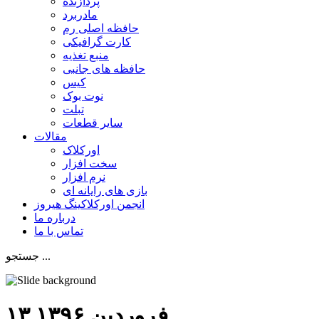
پردازنده
مادربرد
حافظه اصلی رم
کارت گرافیکی
منبع تغذیه
حافظه های جانبی
کیس
نوت بوک
تبلت
سایر قطعات
مقالات
اورکلاک
سخت افزار
نرم افزار
بازی های رایانه ای
انجمن اورکلاکینگ هیروز
درباره ما
تماس با ما
جستجو ...
۱۳ فروردين ۱۳۹۶