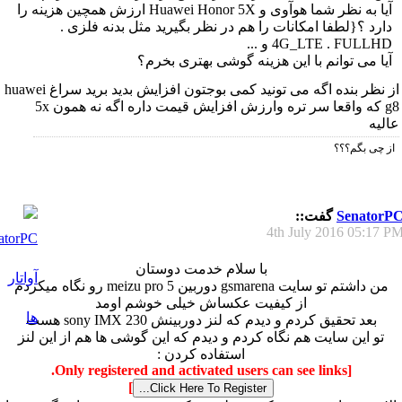
آیا به نظر شما هوآوی و Huawei Honor 5X ارزش همچین هزینه را
دارد ؟{لطفا امکانات را هم در نظر بگیرید مثل بدنه فلزی .
4G_LTE . FULLHD و ...
آیا می توانم با این هزینه گوشی بهتری بخرم؟
از نظر بنده اگه می تونید کمی بوجتون افزایش بدید برید سراغ huawei
g8 که واقعا سر تره وارزش افزایش قیمت داره اگه نه همون 5x
عالیه
از چی بگم؟؟؟
SenatorP
گفت::
4th July 2016
05:17 P
با سلام خدمت دوستان
من داشتم تو سایت gsmarena دوربین meizu pro 5 رو نگاه میکردم
از کیفیت عکساش خیلی خوشم اومد
بعد تحقیق کردم و دیدم که لنز دوربینش sony IMX 230 هست
تو این سایت هم نگاه کردم و دیدم که این گوشی ها هم از این لنز
استفاده کردن :
[Only registered and activated users can see links.
]