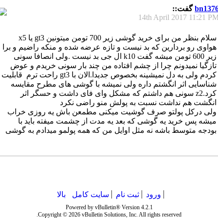
bn137
گفت::
14th April 2017
11:21 P
سلام
بنظر من برای خرید گوشی زیر 700 تومن میتونین gt3 یا x5
هواوی رو بردارین که بد نیست و تازه عرضه شده و منکه راضیم
و برا
زیر 600 تومن میشه گفت k10 ال جی بد نیست .ولی انصافا سونی
تازگیا نمیدونم چرا از چشم افتاده من چند بار سونی خریدم و عوض
کردم ولی به دل نمیشینه بخصوص جدیدا.الان با gt3 راحت ترم
قابلیت
شناسایی اثر انگشتم داره ولی نمیشه با گوشی های مطرح مقایسه
کرد.z2 سونی هم داشتم که مشکل وای فای داشت و حسگر اثر
انگشت هم نداشت نسبت به پولش منو راضی نکرد
ولی درکل پولتو صرف گوشیت میکنی مطمعن باش یه روزی خراب
میشه پس خرید یه گوشی که بعد یه مدت از چشمت میفته باید با
بودجه متوسط باشه نه مثل اوایل من که همه پولمو میدادم به گوشی
ورود
ثبت نام
سایت کامل
بالا
Powered by vBulletin® Version 4.2.1
Copyright © 2026 vBulletin Solutions, Inc. All rights reserved.