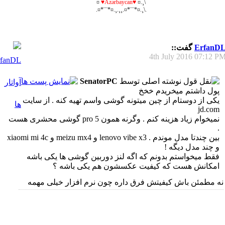
¤
♥Azərbaycan♥
\¸.¤
.\¸.¤*¨¨*¤.¸¸.¸.¤*¨¨*¤.
ErfanD
گفت::
4th July 2016
07:12 P
نوشته اصلی توسط
SenatorPC
پول داشتم میخریدم خخخ
یکی از دوستام از چین میتونه گوشی واسم تهیه کنه . از سایت
jd.com
نمیخوام زیاد هزینه کنم . وگرنه همون pro 5 گوشی محشری هست
.
بین چندتا مدل موندم . lenovo vibe x3 و meizu mx4 و xiaomi mi 4c
و چند مدل دیگه !
فقط میخواستم بدونم که اگه لنز دوربین گوشی ها یکی باشه
امکانش هست که کیفیت عکسشون هم یکی باشه ؟
نه مطمئن باش کیفیتش فرق داره چون نرم افزار خیلی مهمه