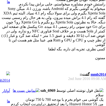
راستش خودم مشاوره میخواستم، جایی براش پیدا نکردم.
میخوام ُیه گوشی بگیرم که Android باشه. ورژن 4.1. میگن Sony
Xperia Sola بگیرم ولی برای سولا دیگه رام 4.1 نمیاد. البته تیم XDA
گفته که رام 4.1 براش میده بیرون، ولی به هر حال رام رسمی نیست
دیگه. حالا به نظرتون Xperia Sola رو بگیرم یا Xperia Go رو؟ چون
برای Go خود سونی رام رسمی 4.1 میده. Go پیکسل های صفحه اش
کمتر از Sola هست و بر خلاف Soal فناوری NFC رو نداره. ولی در
عوض ضد آب (تا 30 دقیقه و عمق 1.5 متر + اینکه ضذ گرد و غبار (1) )
از نظر چیپ و CPU و GPU و Ram هم, عینا مثل هم هست این تا
گوشی
کسی نظری، تجربه ای داره، بگه لطفا
ممنون
mmb201
گفت::
2nd June 2016
09:08 A
نوشته اصلی توسط
sah_6969
سلام
یک گوشی می خوام بخرم با بودجه 700 تا 750 تومان
من Huawei Honor 5X را بعد ازتحقیق دراینترنت انتخاب کردم