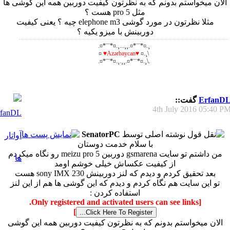
الان میخواستم بدونم که به نظرتون کیفیت دوربین همه این گوشی ها
مثل pro 5 هست ؟
مثلا نظرتون در مورد گوشی elephone m3 چیه ؟ یعنی کیفیت
دوربینش با میزو یکیه ؟
¸.¤*¨¨*¤.¸¸...¸.¤*¨¨*¤.
¤
♥Azərbaycan♥
\¸.¤
.\¸.¤*¨¨*¤.¸¸.¸.¤*¨¨*¤.
ErfanD
گفت::
4th July 2016
05:40 P
نوشته اصلی توسط
SenatorPC
با سلام خدمت دوستان
من داشتم تو سایت gsmarena دوربین meizu pro 5 رو نگاه میکردم
از کیفیت عکساش خیلی خوشم اومد
بعد تحقیق کردم و دیدم که لنز دوربینش sony IMX 230 هست
تو این سایت هم نگاه کردم و دیدم که این گوشی ها هم از این لنز
استفاده کردن :
[Only registered and activated users can see links.
]
الان میخواستم بدونم که به نظرتون کیفیت دوربین همه این گوشی