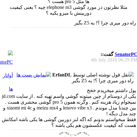
ها مثل pro 5 هست ؟
مثلا نظرتون در مورد گوشی elephone m3 چیه ؟ یعنی کیفیت
دوربینش با میزو یکیه ؟
راه دور میری چرا ؟! یه Z5 بگیر
SenatorP
گفت::
4th July 2016
06:29 P
نوشته اصلی توسط
ErfanDL
راه دور میری چرا ؟! یه Z5 بگیر
پول داشتم میخریدم خخخ
یکی از دوستام از چین میتونه گوشی واسم تهیه کنه . از سایت jd.com
نمیخوام زیاد هزینه کنم . وگرنه همون pro 5 گوشی محشری هست .
بین چندتا مدل موندم . lenovo vibe x3 و meizu mx4 و xiaomi mi 4c و
چند مدل دیگه !
فقط میخواستم بدونم که اگه لنز دوربین گوشی ها یکی باشه امکانش
هست که کیفیت عکسشون هم یکی باشه ؟
¸.¤*¨¨*¤.¸¸...¸.¤*¨¨*¤.