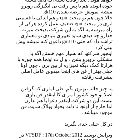
خوده انویدیا هم با پس رفت بی انگیزگی روبرو
میشه
نمونش عرضه نشدن gk110
حالا چون هم تو مبحث cpu و هم اندکی تا قسمتی
ابری در مبحث gpu ضعیف عمل کرده هرکی از
راه میرسه یه لگد به این شرکت بدبخت میزنه .
خدارو چه دیدی شاید تغییری بنیادی تو معماری
تراشه داد که حتی gm110 داغون کنه نمیشه پیش
بینی کرد
اینجور شرکتها که بسیار مهم هستن اگه با
مشکلی بروبرو بشن د و ل ت اونجا همه جوره با
هزارتا کمک دیگه نمیزاره از بین برن . چون اونا
خیلی بهتر از فن های اینجا میدونن عامل اصلی
پیشرفت رقابته
یه چیز جالب بهتون بگم
طی اماری که گرفتن
اصلا تو خود کشور ا مر ی کا اینقدر فن بازی
نیست این دو شرکت اینقدر دعوا با هم ندارن
اما خارج از اونجا تا دلت بخواد وبلاگ سایت فن
موجود میباشد .
در کل خیلی جدی نگیرید
ویرایش توسط VFSDF : 17th October 2012 در