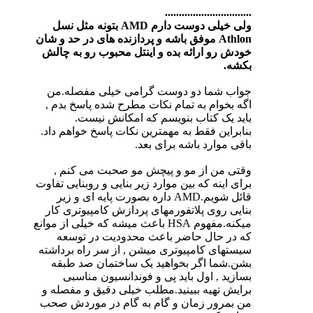
...............................
ولی خیلی دوست دارم AMD بتونه مثل نسل
Athlon موفق باشه و پردازنده های در حد و شان
خودش رو ارائه بده و اینتل محبوب رو به چالش
بکشه.
جواب شما دو دوست گرامی خیلی مفصله.من
اگه بخوام به تمام نکات مطرح شده پاسخ بدم ,
باید یک کتاب بنویسم که امکانش نیست.
بنابراین فقط به مهمترین نکات پاسخ خواهم داد.
باقی موارد باشه برای بعد.
وقتی من از مو و پیچش مو صحبت می کنم ,
برای اینه که بین موارد زیر بنایی و روبنایی تفاوت
قائل شویم.AMD داره بصورت پایه ای و زیر
بنایی روی پلاتفورمهای پردازش کامپیوتری کار
میکنه.مفهوم HSA باعث میشه که خیلی از موانع
که در حال حاضر باعث محدودیت در توسعه
سیستهای کامپیوتری میشن , از سر راه برداشته
بشن.شما اگر بخواهید یک ساختمان صد طبقه
بسازید , اول باید پی و فوندانسیون مناسبی
برایش تهیه ببینید.مطلب خیلی دقیق و مفصله و
من بمرور زمان و گام به گام در موردش صحب