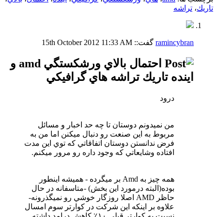
تاريك
،
تراشه
ramincybran
گفت::
11:33 AM
15th October 2012
احتمال بالاي ورشكستگي amd و
اينده تاريك تراشه هاي گرافيكي
درود
من نميدونم دوستان تا چه حد اخبار و مسائل
مربوط به اين صنعت رو دنبال ميكنن اما من به
فرض ندانستن دوستان اتفاقاتي كه توي اين مدت
افتاده وشايعاتي كه وجود داره رو مرور ميكنم.
همه چيز به Amd بر ميگرده - هميشه اينطور
بوده(البته درمورد اين بخش) -متاسفانه در حال
حاظر AMD اصلا روزگار خوشي رو نميگذرونه-
علاوه بر اينكه اين شركت در كوارتر سوم امسال
نسبت به كوارتر قبلي ١٠٪ كاهش درامد داشته