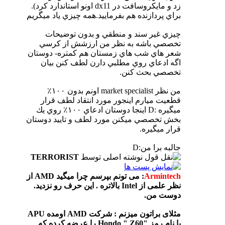
زد و مايكروسافت در dx11 اونو استاندارد كرد).
براي پردازنده هم بفرماييد.همه چيزي ياد ميگريم
چيزي غير سند و منطقي و بدون توضيحات
تخصصي باشه به نظر من ارزشش از كرسي
شعر هاي شب هاي زمستان هم كمتره- دوستان
اگه ادعاي روي مطلبي دارن لطف كنن بيان
تخصصي بحث كنن.
من نظر market specialist اونم بدون ١٠٠٪
قطعيت ميارم اينجور مورد انتقاد لطف قرار
ميگيره :D اينجا دوستان ادعاي ١٠٠٪ روي يك
بخش تخصصي ميكنن مورد لطف و تاييد دوستان
قرار ميگيره.
جالبه برا من:D
نوشته اصلی توسط
TERRORIST
Armintech
: می تونم بپرسم چرا میگید AMD از
نظر علمی از Intel بالاتره . این حرف رو نزدید.
دوست من.
مثلای براتون میزنم : شرکت AMD اومده APU
با نام رمز "Hondo " Z60 را عرضه کرده که