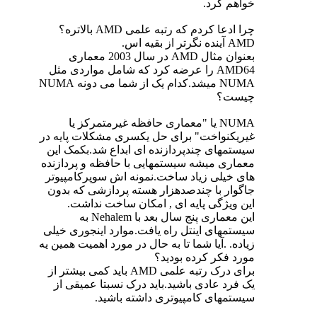
خواهم کرد.
چرا ادعا کردم که رتبه علمی AMD بالاتره؟
AMD آینده نگرتر از بقیه اس.
بعنوان مثال AMD در سال 2003 معماری
AMD64 را عرضه کرد که شامل مواردی مثل
NUMA میشد.کدام یک از شما می دونه NUMA
چیست؟
NUMA یا "معماری حافظه غیرمتمرکز یا
غیریکنواخت" برای حل یکسری مشکلات پایه در
سیستمهای چندپردازنده ای ابداع شد.بکمک این
معماری میشه سیستمهایی با حافظه و پردازنده
های خیلی زیاد ساخت.نمونه اش سوپرکامپیوتر
جاگوار با چندصدهزار هسته پردازشی که بدون
این ویژگی پایه ای , امکان ساخت نداشت.
این معماری پنج سال بعد با Nehalem به
سیستمهای اینتل راه یافت.موارد اینجوری خیلی
زیاده. .آیا شما تا به حال در مورد اهمیت همین یه
مورد فکر کرده بودید؟
برای درک رتبه علمی AMD باید کمی بیشتر از
یک فرد عادی باشید.باید درک نسبتا عمیقی از
سیستمهای کامپیوتری داشته باشید.