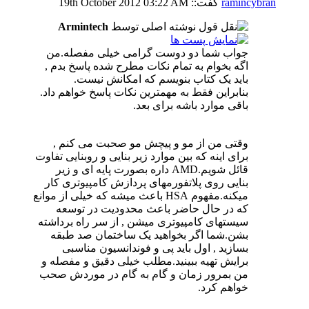
ramincybran
گفت::
03:22 AM
19th October 2012
نوشته اصلی توسط
Armintech
جواب شما دو دوست گرامی خیلی مفصله.من
اگه بخوام به تمام نکات مطرح شده پاسخ بدم ,
باید یک کتاب بنویسم که امکانش نیست.
بنابراین فقط به مهمترین نکات پاسخ خواهم داد.
باقی موارد باشه برای بعد.
وقتی من از مو و پیچش مو صحبت می کنم ,
برای اینه که بین موارد زیر بنایی و روبنایی تفاوت
قائل شویم.AMD داره بصورت پایه ای و زیر
بنایی روی پلاتفورمهای پردازش کامپیوتری کار
میکنه.مفهوم HSA باعث میشه که خیلی از موانع
که در حال حاضر باعث محدودیت در توسعه
سیستهای کامپیوتری میشن , از سر راه برداشته
بشن.شما اگر بخواهید یک ساختمان صد طبقه
بسازید , اول باید پی و فوندانسیون مناسبی
برایش تهیه ببینید.مطلب خیلی دقیق و مفصله و
من بمرور زمان و گام به گام در موردش صحب
خواهم کرد.