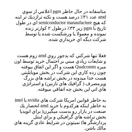
متاسفانه در حال حاظر pgm اعلامي از سوي
amd عدد ٣١٪ درصد هست و نكته تراژديك تر اينه
كه هيچ semiconductor manaufacture اي در طول
تاريخ با pgm زير ٣٣٪ درطول ٢ كوارتر زنده
نمونده و معمولا يا ورشكست شده يا توسط
شركت ديگه اي خريداري شده.
فعلا تنها شركتي كه بدجور روي amd زوم هست
و شايعات زيادي مبني بر احتمال خريد توسط اون
ميره Qualcomm هست و اگر اين اتفاق بيوفته
چون رده كاري اين شركت در بخش موبايليتي
هست خدا ميدونه در بخش تراشه هاي بزرگ
وپرمصرف ( گرافيك هاي نازنين) و استراتژي
هاي اتي اين بخش چه اتفاقي ميوفته.
به خاطر قوانين امريكا شركت هاي nvidia يا intel
به خاطر اينكه هركدوم با خريد amd انحصار يك
صنعت در بازار رو بدست ميگيرن( براي انويديا
بخش تراشه هاي گرافيكي و براي اينتل
پردازشگر ها) نميتونن در شرايط عادي گزينه هاي
مالك باشن.