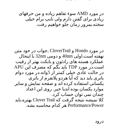
در مورد AMD سوء تفاهم زیاده و من حرفهای
زیادی برای گفتن دارم ولی تایپ برام خیلی
سخته.بمرور زمان جلو خواهیم رفت.
در مورد Hondo و CloverTrail ,جواب در خود متن
نهفته است.اولی 40nm و دومی 32nm با اینحال
عملکرد هسته های رادئون و بابکت بهتر از رقیب
است.در مورد TDP باید بگم که مصرف این APU
در حالت عادی خیلی کمتر از 5واته.در مورد دوام
باتری باید دید که آیا هردو پلاتفرم از باتری
یکسانی استفاده کرده اند و صفحه نمایش و سایر
موارد یکسان بوده اندیا خیر. روی این اعداد
چندان نمی توان حساب کرد.
کلا نمیشه نتیجه گرفت که Clover Trail بهتره.باید
Performance/Power هر کدام محاسبه بشه.
درود