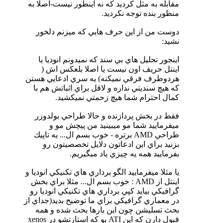
مقابله به مثل كرديد كه نه اينطور نيست-اصلا به
منظور بنده توجه نكرديد.
دوست من از اين حرف هايي كه ميزنم دلخور
نشيد:
اينجور تحليل هاي بي سند كه نميدونم انوديا يا
اينتل حريف اون نيست يا اصلا بلعكس اش (
هردوطرف فرقي نميكنه) يه سري ادعايي هستن
كه هيچ سنديتي نداره و لاقل براي اثباتش هم با
كمال احترام شما هيچ زحمتي نميكشيد.
فقط در بخش پردازنده و حالا طراحي بولدوزر
ميفرماييد شما مو ميبينيد من پيچش مو و
طراحي AMD برتره - خوب بسم ال... يه تاپيك
بزنيد براي اين ادعاتون دلايل تخصصيتون رو
بفرماييد همه يه چيزي ياد ميگيريم.
يا مثلا ميفرماييد الگو برداري هاي تكنيكي انوديا و
اينتل از AMD : خوب بسم ال... مثلا براي بخش
گرافيكي بيايد كپي برداري هاي تكنيكي انوديا رو
در معماري گرافيكي براي ما توضيح بديد(جداي از
بحث تسليشن چون اين بارها بحث شده و همه
قبول دارن كه اين ATI بو كه استارتشو در xenos