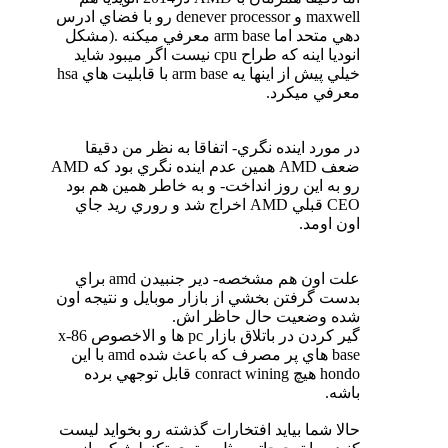
maxwell و denever processor رو با فضاي ادرس
دهي متحد اما arm base معرفي ميكنه .(مشكل
انوديا اينه كه طراح cpu نيست اگر ميبود شايد
خيلي پيش از اينها يه arm base با قابليت هاي hsa
معرفي ميكرد.
در مورد اينده نگري- اتفاقا به نظر من دقيقا
ضعف AMD همين عدم اينده نگري بود كه AMD
رو به اين روز انداخت- و به خاطر همين هم بود
CEO قبلي AMD اخراج شد و روري ريد جاي
اون اومد.
علت اون هم مشخصه- دير جنبيدن amd براي
بدست گرفتن بخشي از بازار موبايل و نتيجه اون
شده وضعيت حال حاظر اش.
گير كردن در باتلاق بازار pc ها و الاخصوص x-86
base هاي پر مصرف كه باعث شده amd با اين
hondo هيچ conract wining قابل توجهي برده
باشه.
حالا شما بيايد افتخارات گذشته رو بخوايد ليست