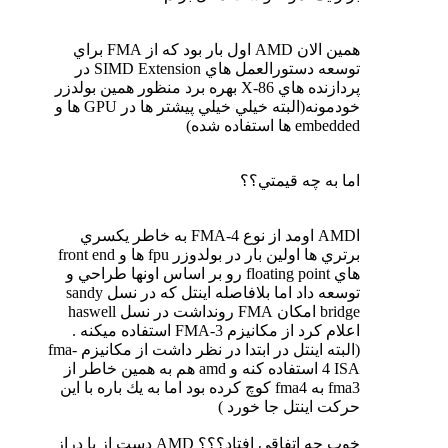
همين الان AMD اول بار بود كه از FMA براي
توسعه دستورالعمل هاي SIMD Extension در
پردازنده هاي X-86 بهره برد منظور همين بولدزر
خودمونه(البته خيلي خيلي پيشتر ها در GPU ها و
embedded ها استفاده شده)
اما به چه قيمتي؟؟
اAMD اومد از نوع FMA-4 به خاطر يكسري
برتري ها اولين بار در بولدوزر fpu ها و front end
هاي floating point رو بر اساس اونها طراحي و
توسعه داد اما بلافاصله اينتل كه در نسل sandy
bridge امكان FMA رونداشت در نسل haswell
اعلام كرد از مكانيزم FMA-3 استفاده ميكنه .
(البته اينتل در ابتدا در نظر داشت از مكانيزم fma-
4 ISA استفاده كنه و amd هم به همين خاطر از
fma3 به fma4 كوچ كرده بود اما به يك باره با اين
حركت اينتل جا خورد )
خوب چه اتفاقي افتاد؟؟؟ AMD دست از پا دراز