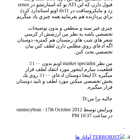
قبول دارن كه اين ATI بو كه استارتشو در xenos
زد و مايكروسافت در dx11 اونو استاندارد كرد).
براي پردازنده هم بفرماييد.همه چيزي ياد ميگريم
چيزي غير سند و منطقي و بدون توضيحات
تخصصي باشه به نظر من ارزشش از كرسي
شعر هاي شب هاي زمستان هم كمتره- دوستان
اگه ادعاي روي مطلبي دارن لطف كنن بيان
تخصصي بحث كنن.
من نظر market specialist اونم بدون ١٠٠٪
قطعيت ميارم اينجور مورد انتقاد لطف قرار
ميگيره :D اينجا دوستان ادعاي ١٠٠٪ روي يك
بخش تخصصي ميكنن مورد لطف و تاييد دوستان
قرار ميگيره.
جالبه برا من:D
ویرایش توسط ramincybran : 17th October 2012
در ساعت
10:37 PM