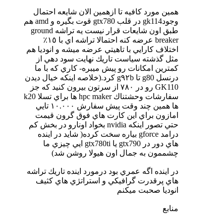
همين مورد كافيه تا ازهمين الان شايعه احتمال
وجودgk114 در قلب gtx780 قوت بگيره و amd هم
طبق اون شايعات قرار نيست يه تراشه ground
breaker عرضه كنه احتمالا تراشه اي با ١٥٪
اختلاف كارايي با تاهيتي عرضه ميشه و انوديا هم
مثل گذشته سياست تاريك نهايت سود دهي از
كمترين امكانات رو پيش ميبره- كاري كه با ما
درنسل g80 تا g٩٢b كرد.(خلاصه اينكه خيال ديدن
GK110 رو در ٧٨٠ از سرتون بيرون كنيد كه جز
سفارشات وحشتناك hpc maker ها براي تسلا k20
ها همين چند وقت پيش سفارش ١٠.٠٠٠ تايي
امازون براي اين كارت هاي فوق گرون قيمت
حتي تصور اينكه nvidia بخواد اونارو در بخش كم
درامد gforce بياره سخت كرده( شايد در اينده
هاي دور در gtx790 يا gtx780ti ايي چيزي ما
چشممون به جمال اون هيولا روشن شد)
در اينده اگه عمري بود درمورد اينده تاريك تراشه
هاي پرقدرت گرافيكي و استراتژي هاي كثيف
انوديا صحبت ميكنم
منابع