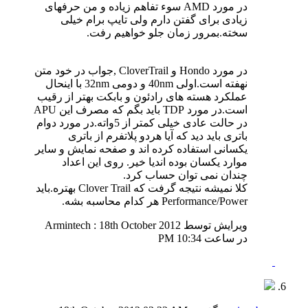
در مورد AMD سوء تفاهم زیاده و من حرفهای
زیادی برای گفتن دارم ولی تایپ برام خیلی
سخته.بمرور زمان جلو خواهیم رفت.
در مورد Hondo و CloverTrail ,جواب در خود متن
نهفته است.اولی 40nm و دومی 32nm با اینحال
عملکرد هسته های رادئون و بابکت بهتر از رقیب
است.در مورد TDP باید بگم که مصرف این APU
در حالت عادی خیلی کمتر از 5واته.در مورد دوام
باتری باید دید که آیا هردو پلاتفرم از باتری
یکسانی استفاده کرده اند و صفحه نمایش و سایر
موارد یکسان بوده اندیا خیر. روی این اعداد
چندان نمی توان حساب کرد.
کلا نمیشه نتیجه گرفت که Clover Trail بهتره.باید
Performance/Power هر کدام محاسبه بشه.
ویرایش توسط Armintech : 18th October 2012
در ساعت
10:34 PM