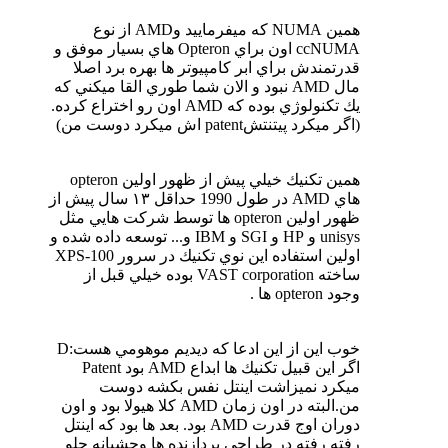
همين NUMA كه ميفرماييد وAMD از نوع
ccNUMA اون براي Opteron هاي بسيار موفق و
قدرتمندش براي ابر كامپيوتر ها بهره برد اصلا
مال AMD نبود و الان شما طوري القا ميكني كه
يك تكنولوژي بوده كه AMD اون رو اختراع كرده.
(اگر ميكرد پيتنتشpatent اش ميكرد دوست من)
همين تكنيك خيلي پيش از ظهور اولين opteron
هاي AMD در طول 1990 حداقل ١٣ سال پيش از
ظهور اولين opteron ها توسط شركت هايي مثل
unisys و HP و SGI و IBM و... توسعه داده شده و
اولين استفاده اين نوي تكنيك در سرور XPS-100
ساخته VAST corporation بوده خيلي قبل از
وجود opteron ها .
خوب اين از اين ادعا كه ديديم موهومي هست:D
اگر اين قبيل تكنيك ها ابداع AMD بود Patent
ميكرد نميزاشت اينتل نفس بكشه دوست
من.البته در اون زمان AMD كلا هيولا بود و اون
دوران اوج قدرت AMD بود. بعد ها بود كه اينتل
رفته رفته در طراحي پردازنده ها وحشيانه جلو