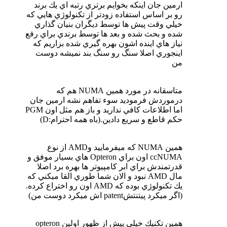
ارمين جان اينكه بخوايم برتري رتبه اي يك برند
رو بر اساس استفاده زودتر از تكنولوژي هايي كه
خيلي وقت پيش ها توسط ديگران بنيان گذاري
شده و بحث شده و بعد ها توسط برندي براي رفع
نياز هاي اينده اشون بهره گيري شده بزاريم كه
اينجوري اصلا سنگ رو سنگ بند نميشه دوست
من
متاسقانه در مورد همين NUMA هم كه
درموردش فرموديد سوء تفاهم نشه ارمين جان
اما اطلاعات كافي نداريد و باز هم مثل اون PGM
حكم قاطع و سريع دادين.(باه همه احترام:D)
همين NUMA كه ميفرماييد وAMD از نوع
ccNUMA اون براي Opteron هاي بسيار موفق و
قدرتمندش براي ابر كامپيوتر ها بهره برد اصلا
مال AMD نبود و الان شما طوري القا ميكني كه
يك تكنولوژي بوده كه AMD اون رو اختراع كرده.
(اگر ميكرد پيتنتشpatent اش ميكرد دوست من)
همين تكنيك خيلي پيش از ظهور اولين opteron