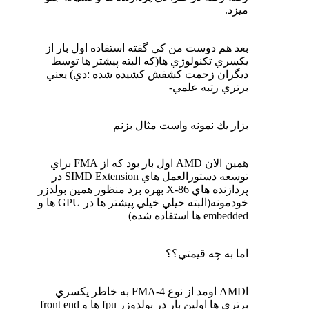
ميزد.
بعد هم دوست من كي گفته استفاده اول بار از
يكسري تكنولوژي ها(كه البته پيشتر ها توسط
ديگران زحمت كشفش كشيده شده :دي) يعني
برتري رتبه علمي-
بزار يك نمونه واست مثال بزنم
همين الان AMD اول بار بود كه از FMA براي
توسعه دستورالعمل هاي SIMD Extension در
پردازنده هاي X-86 بهره برد منظور همين بولدزر
خودمونه(البته خيلي خيلي پيشتر ها در GPU ها و
embedded ها استفاده شده)
اما به چه قيمتي؟؟
اAMD اومد از نوع FMA-4 به خاطر يكسري
برتري ها اولين بار در بولدوزر fpu ها و front end