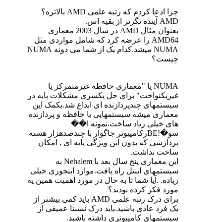
چرا ادعا کردم که رتبه علمی AMD بالاتره؟
AMD آینده نگرتر از بقیه اس.
بعنوان مثال AMD در سال 2003 معماری
AMD64 را عرضه کرد که شامل مواردی مثل
NUMA میشد.کدام یک از شما می دونه NUMA
چیست؟
NUMA یا "معماری حافظه غیرمتمرکز یا
غیریکنواخت" برای حل یکسری مشکلات پایه در
سیستمهای چندپردازنده ای ابداع شد.بکمک این
معماری میشه سیستمهایی با حافظه و پردازنده
های خیلی زیاد ساخت.نمونه ا��
سو�!BEرکامپیوتر جاگوار با چندصدهزار هسته
پردازشی که بدون این ویژگی پایه ای , امکان
ساخت نداشت.
این معماری پنج سال بعد با Nehalem به
سیستمهای اینتل راه یافت.موارد اینجوری خیلی
زیاده. .آیا شما تا به حال در مورد اهمیت همین یه
مورد فکر کرده بودید؟
برای درک رتبه علمی AMD باید کمی بیشتر از
یک فرد عادی باشید.باید درک نسبتا عمیقی از
سیستمهای کامپیوتری داشته باشید.