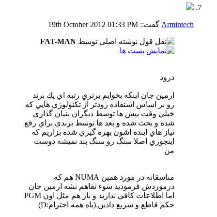
Armintech
گفت::
01:33 PM
19th October 2012
نوشته اصلی توسط
FAT-MAN
درود
ارمين جان اينكه بخوايم برتري رتبه اي يك برند
رو بر اساس استفاده زودتر از تكنولوژي هايي كه
خيلي وقت پيش ها توسط ديگران بنيان گذاري
شده و بحث شده و بعد ها توسط برندي براي رفع
نياز هاي اينده اشون بهره گيري شده بزاريم كه
اينجوري اصلا سنگ رو سنگ بند نميشه دوست
من
متاسقانه در مورد همين NUMA هم كه
درموردش فرموديد سوء تفاهم نشه ارمين جان
اما اطلاعات كافي نداريد و باز هم مثل اون PGM
حكم قاطع و سريع دادين.(باه همه احترام:D)