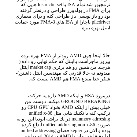
ترمجبور شد تمام ISA يا Instructin set هايي كه
براي FMA در بولدوزر طراحي و درنظر گرفته
بود رو باز نويسي باز طراحي كنه و براي معماري
piledriver ناچارا از ISA هاي FMA-3 مورد حمايت
اينتل بهره ببره
حالا اينجا چون AMD زودتر از FMA بهره برده
پيروز ماجراست يااينتل كه حكم نهايي رو داده (
هرچند من همين رو هم برتري market cap اينتل
ميدونم نه حالا قدرتي كه مهندسين اينتل داشتن)-
شكر خدا مبدع FMA هم AMD نيست كه.
درمورد HSA و اينكه AMD داره يه حركت
GROUND BREAKING ميكنه- دوست من
خيلي پيش از اينكه AMD بخواد CPU-GPU رو
تركيب كنه با تكنيك هايي مثل unified x-86
memmory adrresing در يك تراشه انوديا اين رو به
صورت unified addresing non x-86 ابداع كرده
بوده و الان در kepler فضاي unified addressing
اما دقيقا همزمان با AMD در2014 انويديا هم