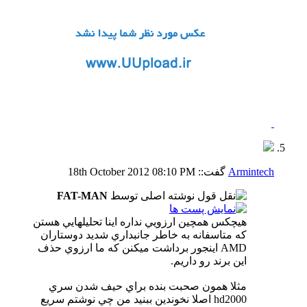
Armintech
گفت::
08:10 PM
18th October 2012
نوشته اصلی توسط
FAT-MAN
هيچكس همچين ارزويي نداره اينا تحليلهايي هستن
كه متاسفانه به خاطر جانبداري شديد دوستاران
AMD اينجور برداشت ميكنن كه ما ارزوي حذف
اين برند رو داريم.
مثلا همون صحبت بنده براي حيف شدن سري
hd2000 اصلا نخوندين ببنيد من چي نوشتم سريع