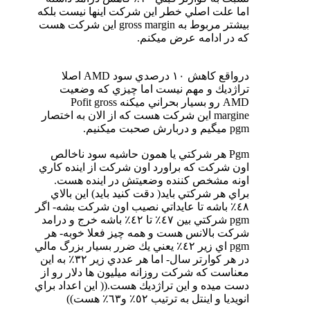
اما علت اصلي خطر اين شركت اينها نيست بلكه
بيشتر مربوط به gross margin اين شركت هست
كه در ادامه عرض ميكنم.
درواقع كاهش ١٠ درصدي سود AMD اصلا
تراژديك و مهم نيست اما چيزي كه وضعيت
AMD رو بسيار بحراني ميكنه Pofit gross
margine اين شركت هست كه از الان به اختصار
pgm ميگيم و دربارش صحبت ميكنيم.
Pgm هر شركتي يا همون حاشيه سود ناخالص
اون شركت كه براورد اون شركت از اينده كاري
اونه مشخص كننده وضعيتش در اينده هست.
براي هر شركتي بايد( دقت كنيد بايد) اين بالاي
٤٨٪ باشه تا عايداتي نصيب اون شركت بشه- اگر
pgm شركتي بين ٤٧٪ تا ٤٢٪ باشه خرج و درامد
شركت بالانس هست و همه چيز فعلا خوبه- هر
pgm اي زير ٤٢٪ يعني يك ضرر بسيار بزرگ مالي
در هر كوارتر سال- اما هر عددي زير ٣٢٪ به اين
معناست كه شركت روزانه ميليون ها دلار رو از
دست ميده و اين تراژديك هست.(( اين اعداد براي
انويديا و اينتل به ترتيب ٥٢٪ و٦٣٪ هست))