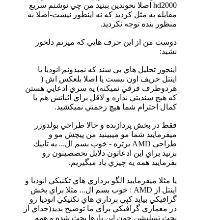
hd2000 اصلا نخوندين ببنيد من چي نوشتم سريع
مقابله به مثل كرديد كه نه اينطور نيست-اصلا به
منظور بنده توجه نكرديد.
دوست من از اين حرف هايي كه ميزنم دلخور
نشيد:
اينجور تحليل هاي بي سند كه نميدونم انوديا يا
اينتل حريف اون نيست يا اصلا بلعكس اش (
هردوطرف فرقي نميكنه) يه سري ادعايي هستن
كه هيچ سنديتي نداره و لاقل براي اثباتش هم با
كمال احترام شما هيچ زحمتي نميكشيد.
فقط در بخش پردازنده و حالا طراحي بولدوزر
ميفرماييد شما مو ميبينيد من پيچش مو و
طراحي AMD برتره - خوب بسم ال... يه تاپيك
بزنيد براي اين ادعاتون دلايل تخصصيتون رو
بفرماييد همه يه چيزي ياد ميگيريم.
يا مثلا ميفرماييد الگو برداري هاي تكنيكي انوديا و
اينتل از AMD : خوب بسم ال... مثلا براي بخش
گرافيكي بيايد كپي برداري هاي تكنيكي انوديا رو
در معماري گرافيكي براي ما توضيح بديد(جداي از
بحث تسليشن چون اين بارها بحث شده و همه