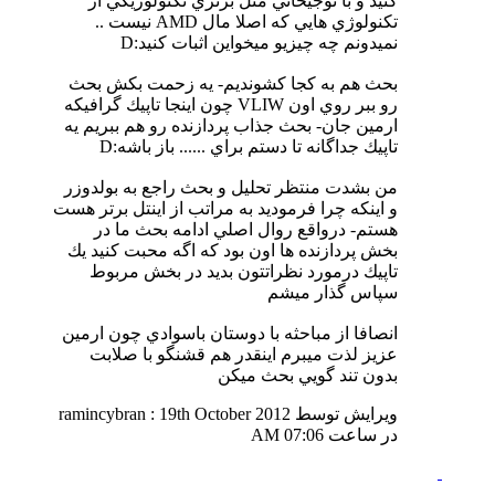
كنيد و با توجيحاتي مثل برتري تكنولوژيكي از
تكنولوژي هايي كه اصلا مال AMD نيست ..
نميدونم چه چيزيو ميخواين اثبات كنيد:D
بحث هم به كجا كشونديم- يه زحمت بكش بحث
رو ببر روي اون VLIW چون اينجا تاپيك گرافيكه
ارمين جان- بحث جذاب پردازنده رو هم ببريم يه
تاپيك جداگانه تا دستم براي ...... باز باشه:D
من بشدت منتظر تحليل و بحث راجع به بولدوزر
و اينكه چرا فرموديد به مراتب از اينتل برتر هست
هستم- درواقع روال اصلي ادامه بحث ما در
بخش پردازنده ها اون بود كه اگه محبت كنيد يك
تاپيك درمورد نظراتتون بديد در بخش مربوط
سپاس گذار ميشم
انصافا از مباحثه با دوستان باسوادي چون ارمين
عزيز لذت ميبرم اينقدر هم قشنگو با صلابت
بدون تند گويي بحث ميكن
ویرایش توسط ramincybran : 19th October 2012
در ساعت
07:06 AM