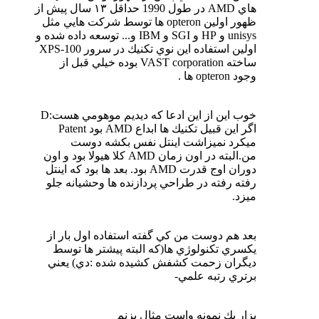
هاي AMD در طول 1990 حداقل ١٣ سال پيش از
ظهور اولين opteron ها توسط شركت هايي مثل
unisys و HP و SGI و IBM و... توسعه داده شده و
اولين استفاده اين نوي تكنيك در سرور XPS-100
ساخته VAST corporation بوده خيلي قبل از
وجود opteron ها .
خوب اين از اين ادعا كه ديديم موهومي هست:D
اگر اين قبيل تكنيك ها ابداع AMD بود Patent
ميكرد نميزاشت اينتل نفس بكشه دوست
من.البته در اون زمان AMD كلا هيولا بود و اون
دوران اوج قدرت AMD بود. بعد ها بود كه اينتل
رفته رفته در طراحي پردازنده ها وحشيانه جلو
ميزد.
بعد هم دوست من كي گفته استفاده اول بار از
يكسري تكنولوژي ها(كه البته پيشتر ها توسط
ديگران زحمت كشفش كشيده شده :دي) يعني
برتري رتبه علمي-
بزار يك نمونه واست مثال بزنم