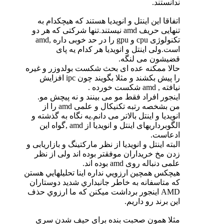
ندانستند.
اتفاقا این اینتل و انویدیا هستند که هیچکدام به
تنهایی حریف amd نیستند.تنها شرکتی که هر دو
تکنولوژی cpu و gpu را در حد خوبی داره ,amd
است.ولی اینتل و انویدیا هر کدام یه پای
قضیشون می لنگه.
حالا ممکنه عده ای بحث شکست بولدوزر و غیره
را پیش بکشند و مثلا بگویند چون ipc افزایش
نیافته , amd شکست خورده .
اینجور افراد فقط مو می بینند و نه پیچش مو.
من بشخصه رتبه تکنیکال و علمی amd را از
انویدیا و اینتل بالاتر می دانم.یه نگاه به گذشته و
الگوبرداریهای اینتل و انویدیا از amd ,گواه این
ادعاست.
البته اینتل و انویدیا از نظر مارکتینگ و بازاریابی و
زدن مخ خریداران موفقتر بوده اند ولی از نظر
علمی دنباله روی amd بوده اند.
هيچكس همچين ارزويي نداره اينا تحليلهايي هستن
كه متاسفانه به خاطر جانبداري شديد دوستاران
AMD اينجور برداشت ميكنن كه ما ارزوي حذف
اين برند رو داريم.
مثلا همون صحبت بنده براي حيف شدن سري