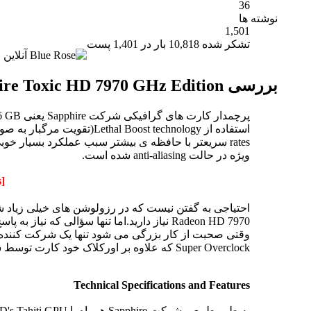
36
نوشته ها
1,501
تشکر شده 10,818 بار در 1,401 پست
بررسی Sapphire Toxic HD 7970 GHz Edition
rates سریعتر با حافظه ی بیشتر سبب عملکرد بسیار 
ویژه در حالت anti-aliasing شده است.
[Only registered and activated users can see links.
Radeon HD 7970 نیاز دارید.اما تنها سؤالی که نیاز به پاسخ دارد این است که آیا کارتی با یک عدد Tahiti GPU به اندازه کافی سریع هست تا از عهده چنین ترکیب عظیمی بر آید.
Super Overclock که علاوه بر اورکلاک خود کارت توسط شرکت تولید کننده،دوباره تا 1200MHz اورکلاک شده بود استفاده شد.
Technical Specifications and Features
به طور طبیعی شرکت Sapphire همراه با AMD's Tahiti GPU یکی از کارت های گرافیکی Top-end خود را معرفی کرد،تغییر در