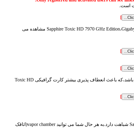
]
جدول مشخصات کارت های گرافیکی Sapphire Toxic HD 7970 GHz Edition،Gigabyte Radeon HD 7970 Super Overclock،Radeon HD 7970 GHz Edition،Radeon HD 7970 مشاهده می
]
]
کارت گرافیکی شرکت سفایر دارای one dual-link DVI،one single-link DVI،one HDMI و two Mini DisplayPort connectors می باشد،که باعث انعطاف پذیری بیشتر کارت گرافیکی Toxic HD
]
از خنک کننده ویژه Vapor-X برای این کارت استفاده شده است،که از لحاظ شکل به خنک کننده کارت های گرافیکی دیگر Sapphire شباهت دارد.به هر حال شما می توانید vapor chamber(اتاقک