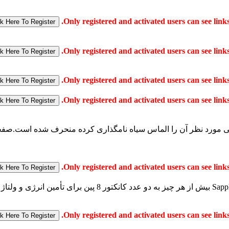
 طراحی مرجع AMD با 12 لایه PCB که کمپانی مورد نظر آن را الماس سیاه نامگذاری کرده