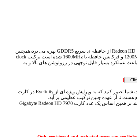
پرچمدار کارت های گرافیکی شرکت Sapphire یعنی Toxic HD 7970 GHz Edition 6 GB دو برابر کارت مرجع Radeon HD 7970 GHz Edition از حافظه ی سریع GDDR5 بهره می برد،همچنین
استفاده از Lethal Boost technology(تقویت مرگبار به صورت اورکلاک خودکار)در این کارت باعث افزایش فرکانس تراشه تا 1200MHz و فرکانس حافظه تا 1600MHz شده است.ترکیب clock
اعث عملکرد بسیار قابل توجهی در رزولوشن های بالا و به
]
احتیاجی به گفتن نیست که در رزولوشن های خیلی زیاد شبیه تکنولوژی Eyefinity که از ترکیب 6 مانتیور تشکیل شده،ممکن است شما تصور کنید که به ویرایش ویژه ای از Eyefinity در کارت
وقتی صحبت از کار بزرگی می شود تنها یک شرکت کننده کافی نیست بلکه باید از شرکت کننده های رقیب نیز حضور داشته باشند بر همین اساس یک عدد کارت Gigabyte Radeon HD 7970