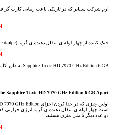
آرم شرکت سفایر که در تاریکی باعث زیبایی کارت گراف
[Only registered and activated users can see links.
خنک کننده از چهار لوله ی انتقال دهنده ی گرما (Heat-pipe) استفاده می کند.
[Only registered and activated users can see links.
Sapphire Toxic HD 7970 GHz Edition 6 GB به طور کامل قطور هست و از کارت های سه اسلاته حساب می شود و برای کراس فایر باید از مادربرد مناسبی استفاده شود.
the Sapphire Toxic HD 7970 GHz Edition 6 GB Apart
دو عدد دیگر 6 ملی متری هستند.
[Only registered and activated users can see links.