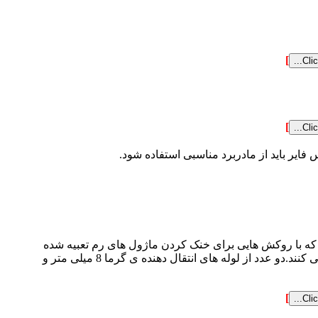
]
]
 می خورد،اتاقک بخاری بزرگ و پهن هست که با روکش هایی برای خنک کردن ماژول های رم تعبیه شده
است.چهار لوله ی انتقال دهنده ی گرما انرژی حرارتی که تولید می شود را از اتاقک بخار به سمت فین های آلومینیومی منتقل می کنند.دو عدد از لوله های انتقال دهنده ی گرما 8 میلی متر و
]