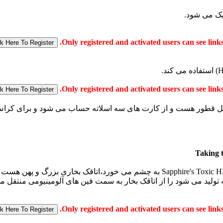
یک می شود.
Taking 
اولین چیزی که در جدا کردن اجزای Sapphire's Toxic HD 7970 GHz Edition به چشم