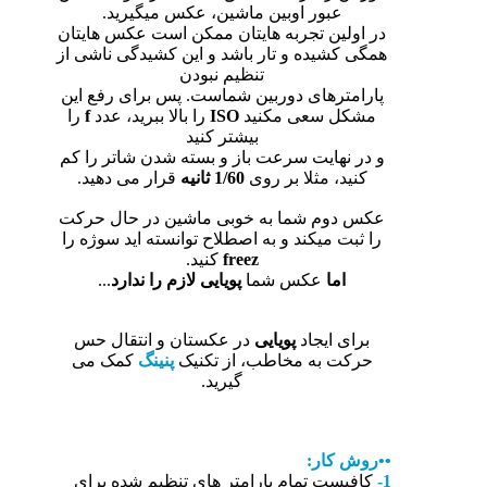
عبور اوبین ماشین، عکس میگیرید.
در اولین تجربه هایتان ممکن است عکس هایتان
همگی کشیده و تار باشد و این کشیدگی ناشی از
تنظیم نبودن
پارامترهای دوربین شماست. پس برای رفع این
مشکل سعی مکنید
ISO
را بالا ببرید، عدد
f
را
بیشتر کنید
و در نهایت سرعت باز و بسته شدن شاتر را کم
کنید، مثلا بر روی
1/60 ثانیه
قرار می دهید.
عکس دوم شما به خوبی ماشین در حال حرکت
را ثبت میکند و به اصطلاح توانسته اید سوژه را
freez
کنید.
اما
عکس شما
پویایی لازم را ندارد
...
برای ایجاد
پویایی
در عکستان و انتقال حس
حرکت به مخاطب، از تکنیک
پنینگ
کمک می
گیرید.
••روش کار:
1-
کافیست تمام پارامتر های تنظیم شده برای