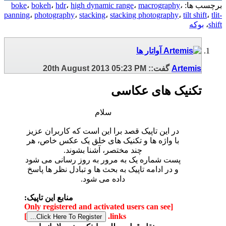
برچسب ها:
،
macrography
،
high dynamic range
،
hdr
،
bokeh
،
boke
panning
،
photography
،
stacking
،
stacking photography
،
tilt shift
،
tlit-
shift
،
بوکه
Artemis
گفت::
05:23 PM
20th August 2013
تکنیک های عکاسی
سلام
در این تاپیک قصد برا این است که کاربران عزیز
با واژه ها و تکنیک های خلق یک عکس خاص، هر
چند مختصر، آشنا بشوند.
پست شماره یک به مرور به روز رسانی می شود
و در ادامه تاپیک به بحث ها و تبادل نظر ها پاسخ
داده می شود.
منابع این تاپیک:
[Only registered and activated users can see
]
links.