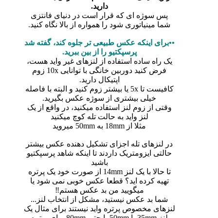
دارید.
پس سوژه ای که قرار است در دنیای فانتزی
شما مینیاتوری شود را همواره از بالا نگاه کنید.
••برای اینکه عکس طبیعی تر جلوه کند، گفته شد
پرسپکتیو را از بین ببرید.
یک راه ساده استفاده از لنزهای غیر واید هست،
فرض کنید دوربین خانگی با توانایی 10x زوم
اپتیکال دارید.
کافیست تا 5x یا بیشتر زوم کنید و البته با فاصله
خیلی بیشتری از سوژه عکس بگیرید.
وقتی از زوم لنز استفاده میکنید، در واقع از یک
لنز واید به حالت تله کوچ میکنید
مثلا از 18mm به 50mm میروید
در لنزهای تله اجزای تشکیل دهنده عکس بیشتر
حالتی ایزومتریک داردند تا اینکه شاهد پرسپکتیو
باشید
تا حالا با یک لنز 14mm از صورت خود یک پرتره
تهیه کرده اید؟ قطعا عکس خوبی نمی شود یا
میگویید من بد عکس هستم‼
شما بد عکس نیستید، مشکل از انتخاب لنز...
لنزهای مخصوص پرتره واید نیستند برای مثال یک
لنز 35mm یا 50mm یا حتی 80mm برای پرتره