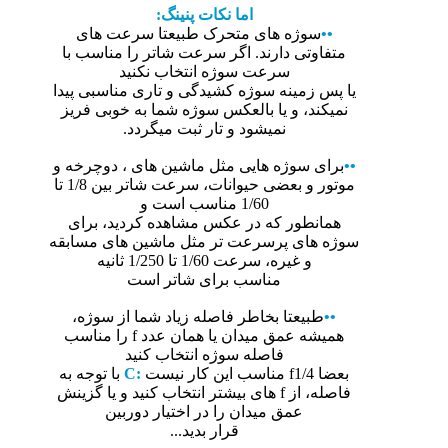
اما نکات پنینگ:
••
سوژه های متحرک طبیعتا سرعت های
متفاوتی دارند. اگر سرعت شاتر را مناسب با
سرعت سوژه انتخاب نکنید
یا پس زمینه سوژه کشیدگی و تاری مناسبی پیدا
نمیکند، و یا بالعکس سوژه شما به خوبی فریز
نمیشود و تار ثبت میگردد.
••
برای سوژه هایی مثل ماشین های ، دوچرخه و
موتور و بعضی حیوانات، سرعت شاتر بین 1/8 تا
1/60 مناسب است و
همانطور که در عکس مشاهده کردید، برای
سوژه های پرسرعت تر مثل ماشین های مسابقه
و غیره، سرعت 1/60 تا 1/250 ثانیه
مناسب برای شاتر است
••
طبیعتا بخاطر فاصله زیاد شما از سوژه،
همیشه عمق میدان یا همان عدد f را مناسب
فاصله سوژه انتخاب کنید
بعضا f1/4 مناسب این کار نیست
:C
با توجه به
فاصله، از f های بیشتر انتخاب کنید و یا گزینش
عمق میدان را در اختیار دوربین
قرار بدید...