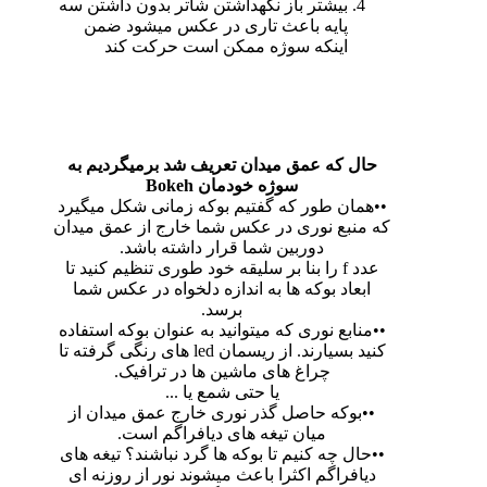
بیشتر باز نگهداشتن شاتر بدون داشتن سه
پایه باعث تاری در عکس میشود ضمن
اینکه سوژه ممکن است حرکت کند
حال که عمق میدان تعریف شد برمیگردیم به
سوژه خودمان Bokeh
••همان طور که گفتیم بوکه زمانی شکل میگیرد
که منبع نوری در عکس شما خارج از عمق میدان
دوربین شما قرار داشته باشد.
عدد f را بنا بر سلیقه خود طوری تنظیم کنید تا
ابعاد بوکه ها به اندازه دلخواه در عکس شما
برسد.
••منابع نوری که میتوانید به عنوان بوکه استفاده
کنید بسیارند. از ریسمان led های رنگی گرفته تا
چراغ های ماشین ها در ترافیک.
یا حتی شمع یا ...
••بوکه حاصل گذر نوری خارج عمق میدان از
میان تیغه های دیافراگم است.
••حال چه کنیم تا بوکه ها گرد نباشند؟ تیغه های
دیافراگم اکثرا باعث میشوند نور از روزنه ای