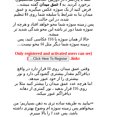
برخورد کردید. به
f
عمق میدان
گفته میشه...
فرض کنید از یک سوژه عکس میگیرید و عمق
میدان بنا به شرایط یا سلیقه شما روی
f
4 تنظیم
شده، در این حالت
پس زمینه سوژه شما محو خواهد افتاد و هرچه از
سوژه شما دور تر باشه این محو شدگی شدید تر
میشه.
حالا از همان سوژه با f16 عکاسی کنید، پس
زمینه سوژه شما دیگر مثل f4 محو نیست....
[Only registered and activated users can see
]
links.
وقتی عمق میدان روی f4 قرار دارد در واقع
دیافراگم مقدار بیشتری گشودگی دارد و نور
بیشتری را از خود عبور میدهد.
اما هرچه عدد عمق میدان را بیشتر کنید مثلا بر
روی f16 قرار بدهید ، نور کمتری از دهانه
دیافراگم عبور میکند.
••بیایید به طریقه ساده تری به ذهن بسپاریم؛ من
میخواهم پس زمینه سوژه ام وضوح بهتری داشته
باشد، پس عدد f را بالا میبرم.