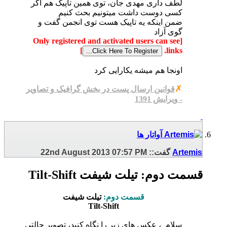
لطف داری مهدی جان، توی همین تاپیک هم اگر
کسی دوست داشت میتونیم بحث کنیم
ضمن اینکه یه تاپیک هست توی انجمن گفت و
گوی آزاد
[Only registered and activated users can see
]
links.
اونجا هم میشه یکارایی کرد
✗
قوانین ارسال پست در بخش گرافیک و تصاویر
- ویرایش 1391
Artemis
گفت::
07:57 PM
22nd August 2013
قسمت دوم: تیلت شیفت Tilt-Shift
قسمت دوم:
تیلت شیفت
Tilt-Shift
سلام
، عکس های زیر را نگاه کنید، تصویر حالتی