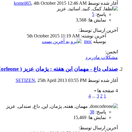
آغاز شده توسط
, 4th October 2015 12:46 AM
komeil65
پاسخ:
5
نمایش ها: 3,568
آخرین ارسال توسط:
آخرين نوشته: 5th October 2015
11:19 AM
بوسیله
moc
انجمن:
مشکلات مادربرد
صندلی داغ - مهمان این هفته : پژمان عزیز ( Don_Corleone)
آغاز شده توسط
, 25th April 2013 03:55 PM
SETIZEN
4 صفحه ها
•
4
...
3
2
1
پاسخ:
38
نمایش ها: 15,469
آخرین ارسال توسط: