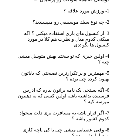
1- ورزش مورد علاقه ؟
2- چه نوع سبك موسبيقي رو ميپسنديد؟
3- از کنسول های بازی استفاده میکنی ؟ اگه
میکنی کدوم مدل و نظرت هم کلا در مورد
کنسول ها بگو :دی
4- اولین چیزی که تو سختیا بهش متوسل میشی
چیه ؟
5- مهمترين و پر تكرارترين نصيحتي كه باباتون
بهتون كرده چی بوده ؟
6- اگه پستچی یک نامه براتون بیاره که ادرس
فرستنده نداشته باشه اولین کسی که به ذهنتون
میرسه کیه ؟
7- اگر قرار باشه یه مسافرت بری دلت میخواد
کدوم کشور باشه ؟
8- وقتی عصبانی میشی چی یا کی یاچه کاری
بهت آرامش میده ؟