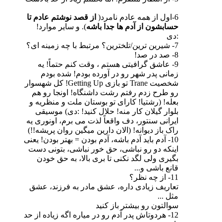
6-اول از همه عادم نامرد(
از قصد نوشتم عادم تا
حسابشون از آدم ها جدا باشه
). و سایر موارد!
:دی
7- شیرین ترین/تلخترین؟ مرتبط با چه زمینه ای؟
8- صد در صد!
9- عاشق گرافیتی هستم ، وقت کنم حتماً! یه
زمانی پدر شهر رو در آورده بودم! شده بودم
شخصیت Trane تو بازی Getting Up! کل شهسوار
رو طرح زدم رفتم رشت داشنگاه! اونجا رو هم
بعله! (رشتیا! کارای تو بوستان ملت و منظریه و
بلوار گیلان کار منه! حلال کنید! :دی
) موسیقی
ایرانی سنتور، دف واقعاً لذت می برم، اونوری یه
راک باز دیوانه! (الان دارین میگین روان پریشه!!)
10- آدم باید آدم باشه، آدم بودن = بهتر بودن! یعنی
اینکه دو رو نباشی، حق خور نباشی، بتونی دست
بگیری ولی لگد نکنی تا بری بالا، به حق خودن
قانع باشی و...
11- از چه نظر؟
تعاریف زیادی داره، عشق مادر به فرزند، عشق
مثل ...
سوالتون رو بیشتر باز کنید
12- هردوتاش پدر آدم رو در میاره اگه زیاده از حد