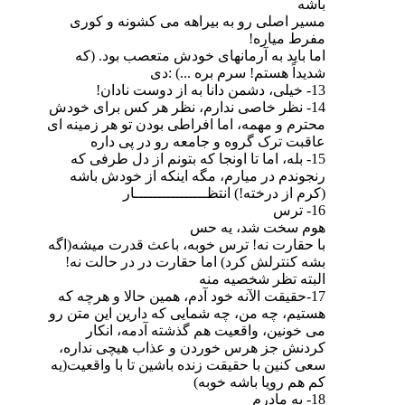
باشه
مسیر اصلی رو به بیراهه می کشونه و کوری
مفرط میاره!
اما باید به آرمانهای خودش متعصب بود. (که
شدیداً هستم! سرم بره ...) :دی
13- خیلی، دشمن دانا به از دوست نادان!
14- نظر خاصی ندارم، نظر هر کس برای خودش
محترم و مهمه، اما افراطی بودن تو هر زمینه ای
عاقبت ترک گروه و جامعه رو در پی داره
15- بله، اما تا اونجا که بتونم از دل طرفی که
رنجوندم در میارم، مگه اینکه از خودش باشه
(کرم از درخته!) انتظــــــــــــــــار
16- ترس
هوم سخت شد، یه حس
با حقارت نه! ترس خوبه، باعث قدرت میشه(اگه
بشه کنترلش کرد) اما حقارت در در حالت نه!
البته تظر شخصیه منه
17-حقیقت الآنه خود آدم، همین حالا و هرچه که
هستیم، چه من، چه شمایی که دارین این متن رو
می خونین، واقعیت هم گذشته آدمه، انکار
کردنش جز هرس خوردن و عذاب هیچی نداره،
سعی کنین با حقیقت زنده باشین تا با واقعیت(یه
کم هم رویا باشه خوبه)
18- به مادرم