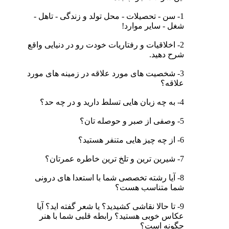
1- سن - تحصیلات - محل تولد و زندگی - تاهل -
شغل - سایر موارد!
2- اخلاقیات و رفتاریات خودت رو در دنیایی واقع
شرح دهید.
3- شخصیت های مورد علاقه در زمینه های مورد
علاقه؟
4- به چه زبان هایی تسلط دارید و در چه حد؟
5- وصفی از صبر و حوصله تان؟
6- از چه چیز هایی متنفر هستید؟
7- شیرین ترین و تلخ ترین خاطره عمرتان؟
8- آیا رشته تخصصی شما با استعدا های درونی
شما متناسب هست؟
9- تا حالا نقاشی کشیدید؟ یا شعر گفته اید؟ آیا
عکاس خوبی هستید؟ رابطه قلبی شما با هنر
چگونه است؟