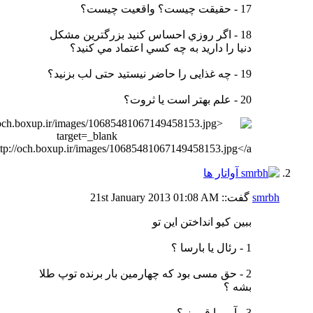
17 - حقیقت چیست؟ واقعیت چیست؟
18 - اگر روزي احساس كنيد بزرگترين مشكل
دنيا را داريد به چه كسي اعتماد مي كنيد؟
19 - چه غذایی را حاضر نیستید حتی لب بزنید؟
20 - علم بهتر است یا ثروت؟
smrbh
گفت::
01:08 AM
21st January 2013
ببین کیو انداختن این تو
1 - رئال یا بارسا ؟
2 - حق مسی بود که چهارمین بار برنده توپ طلا
بشه ؟
3 - آبی یا قرمز ؟