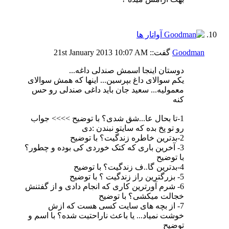
Goodman
گفت::
10:07 AM
21st January 2013
دوستان اینجا اسمش صندلی داغه...
یکم سوالای داغ بپرسین... اینها که همش سوالای
معمولیه... سعید جان باید داغی صندلی رو حس
کنه
1-تا بحال عا...شق شدی؟ با توضیح >>>> جواب
رو تو پخ بده که سایتو نبندن :دی
2-بدترین خاطره زندگیت؟ با توضیح
3- آخرین باری که کتک خوردی کی بوده و چطور؟
با توضیح
4-بدترین گا..ف زندگیت؟ با توضیح
5- بزرگترین راز زندگیت ؟ با توضیح
6- شرم آورترین کاری که انجام دادی و از گفتنش
خجالت میکشی؟ با توضیح
7- از بچه های سایت کسی هست که ازش
خوشت نمیاد... یا باعث ناراحتیت شده؟ با اسم و
توضیح