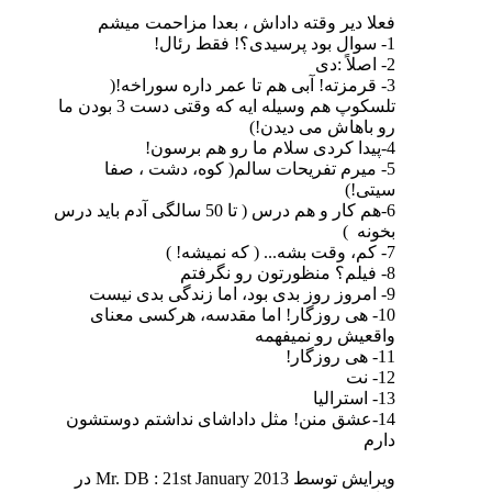
فعلا دیر وقته داداش ، بعدا مزاحمت میشم
1- سوال بود پرسیدی؟! فقط رئال!
2- اصلاً :دی
3- قرمزته! آبی هم تا عمر داره سوراخه!(
تلسکوپ هم وسیله ایه که وقتی دست 3 بودن ما
رو باهاش می دیدن!)
4-پیدا کردی سلام ما رو هم برسون!
5- میرم تفریحات سالم( کوه، دشت ، صفا
سیتی!)
6-هم کار و هم درس ( تا 50 سالگی آدم باید درس
بخونه
)
7- کم، وقت بشه... ( که نمیشه! )
8- فیلم؟ منظورتون رو نگرفتم
9- امروز روز بدی بود، اما زندگی بدی نیست
10- هی روزگار! اما مقدسه، هرکسی معنای
واقعیش رو نمیفهمه
11- هی روزگار!
12- نت
13- استرالیا
14-عشق منن! مثل داداشای نداشتم دوستشون
دارم
ویرایش توسط Mr. DB : 21st January 2013 در