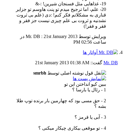
19- غذاهایی مثل فسنجان شیرین! :-&
20- علم، اما ترجیح میدم تو پنت هاوسم تو جزایر
قناری به مشکلاتم فکر کنم! :دی (علم بی ثروت
نشدنیه و ثروت بی علم چیزی نیست جز فقر و
فقر و فقر!)
ویرایش توسط Mr. DB : 21st January 2013 در
ساعت
02:56 PM
Mr. DB
گفت::
01:38 AM
21st January 2013
نوشته اصلی توسط
smrbh
ببین کیو انداختن این تو
1 - رئال یا بارسا ؟
2 - حق مسی بود که چهارمین بار برنده توپ طلا
بشه ؟
3 - آبی یا قرمز ؟
4 - تو موقعی بیکاری چیکار میکنی ؟