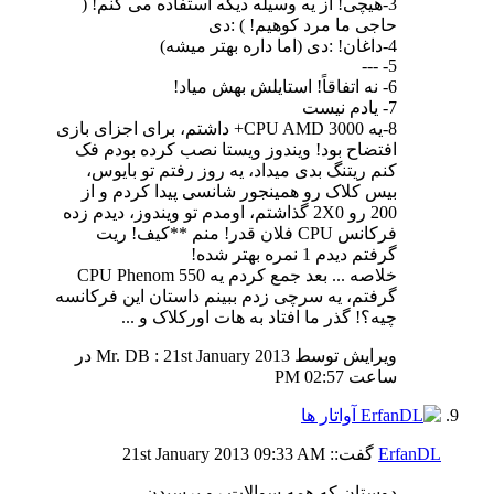
3-هیچی! از یه وسیله دیگه استفاده می کنم! (
حاجی ما مرد کوهیم! ) :دی
4-داغان! :دی (اما داره بهتر میشه)
5- ---
6- نه اتفاقاً! استایلش بهش میاد!
7- یادم نیست
8-یه CPU AMD 3000+ داشتم، برای اجزای بازی
افتضاح بود! ویندوز ویستا نصب کرده بودم فک
کنم ریتنگ بدی میداد، یه روز رفتم تو بایوس،
بیس کلاک رو همینجور شانسی پیدا کردم و از
200 رو 2X0 گذاشتم، اومدم تو ویندوز، دیدم زده
فرکانس CPU فلان قدر! منم **کیف! ریت
گرفتم دیدم 1 نمره بهتر شده!
خلاصه ... بعد جمع کردم یه CPU Phenom 550
گرفتم، یه سرچی زدم ببینم داستان این فرکانسه
چیه؟! گذر ما افتاد به هات اورکلاک و ...
ویرایش توسط Mr. DB : 21st January 2013 در
ساعت
02:57 PM
ErfanDL
گفت::
09:33 AM
21st January 2013
دوستان که همه سوالات رو پرسیدن ....