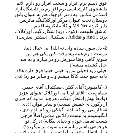
فوق دیپلم نرم افزار و سخت افزار رو دارم الانم
دانشجوی کارشناسی نرم افزارم در دانشگاه ازاد
اسلامی تنکابن، یه دفتر کوچیک هم به عنوان پاتق
دوستان تحت عنوان مرکز اورکلاکینگ ماتریس
دایر کردم MS.Net و کلاً مایکروسافتیم.
عاشق طبیعت، (کوه ، دریا) شکار، گیم، اورکلاک،
برند And 1 و Adidas ، بسکتبال (بیشتر استریت)
2- دل سوز، ساده ولی نه ابله!
بی خیال دنیا،
دوست دارم همه پیشرفت کنن یکی هم من!
شوخ( گاهی وقتا شورش رو در میارم و به ضد
حال کشیده میشه!)
خیلی زود (خیلی من با خیلی خیلیا فرق داره ها!)
با یه جمع جدید کاکا میشم و ...و سایر موارد! :دی
3- کامپیوتر: آقای گیتز ، بسکتبال: آقای جیمز،
سیاه ست : آقای او با ما، اورکلاک: هیوای عزیز
(واقعاً بهش افتخار میکنم، هرچند مدتیه که خبری
از رکوردای خفنش نیست
) و سایر موارد! :دی
4- فارسی رو که بلدم، گیلکی رو که بلدم :دی ،
انگلیسیمم بد نیست (کلاس ملاس اصلاً هرچی
هست تعامل خودم و دنیای بیگانه) (درکل تو
هرجمعی باشم زبانم سیم سوت بر میگرده!)
5- از انتظار متنفرم! اما تحملم زیاد از حد بالاست