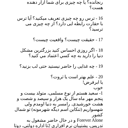
رنجانده؟ یا چه چیزی برای شما آزار دهنده
هست؟
16 - ترس رو چه چیزی تعریف میکنید؟ آیا ترس
با حقارت رابطه ایی دارد؟ از چه چیزی می
ترسید؟
17 - حقیقت چیست؟ واقعیت چیست؟
18 - اگر روزي احساس كنيد بزرگترين مشكل
دنيا را داريد به چه كسي اعتماد مي كنيد؟
19 - چه غذایی را حاضر نیستید حتی لب بزنید؟
20 - علم بهتر است یا ثروت؟
یا ابرفرض!
خوب
1- سعید هستم از نوع مسلمی، متولد بیست و
پنجم مهر ماه سال یک هزار و سیصد و شصت و
هشت خورشیدی. رامسر به دنیا اومدم ولی
شهسواریم (تنکابن اسم دیگه شهرمونه) تو شمال
کشور
Forever Alone و در حال حاضر مشغول به
تدریس، پشتیبان نرم افزاری 2تا اداره دولتی، دوتا