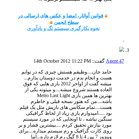
▲
قوانین آواتار، امضا و عکس های ارسالی در
▲
سطح انجمن
نحوه بکارگیری سیستم تگ و یادآوری
Agent 47
گفت::
11:22 PM
14th October 2012
حامد جان....وظیفم هستش چیزی که در توانم
هست و انجام بدم در خدمت دوستان بذارم...
میشه گفت از اواخر 2012 بازی هایی که فوق
العاده هستند شروع میشه....و میتونه یکی از
بهترین ها همین بازی Metro Last Light
باشه....من که هنوز نسخه قبلی و خاطرم
هست....تمام سکانس های بازیش مثل یک فیلم
بود .....امیدوارم بازی زیاد از لحاظ گرافیکی
سنگین نباشه ، تا اونجایی که در مورد سیستم
مورد نیازش تحقیق کردم ....بیشترین فشار و بر
روی کارت گرافیک و رم سیستم میذاره....برای
ویندوز 7 بین 4 تا 8 گیگ رم لازم داره...اما