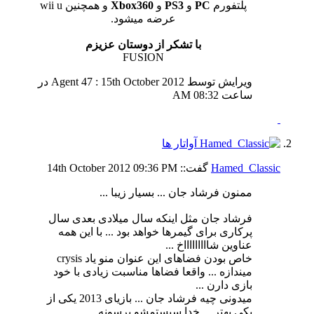
پلتفورم
PC
و
PS3
و
Xbox360
و همچنین wii u
عرضه میشود.
با تشکر از دوستان عزیزم
FUSION
ویرایش توسط Agent 47 : 15th October 2012 در
ساعت
08:32 AM
Hamed_Classic
گفت::
09:36 PM
14th October 2012
ممنون فرشاد جان ... بسیار زیبا ...
فرشاد جان مثل اینکه سال میلادی بعدی سال
پرکاری برای گیمرها خواهد بود ... با این همه
عناوین شاااااااااخ ...
خاص بودن فضاهای این عنوان منو یاد crysis
میندازه ... واقعا فضاها مناسبت زیادی با خود
بازی دارن ...
میدونی چیه فرشاد جان ... بازیای 2013 یکی از
یکی بهتر ... خدا سیستمشو برسونه ...