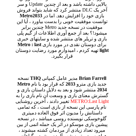
بالایی داشته باشد و بعد از چندین Update و سر
آخر یک DLC منتشر کرد که شاید بتواند فروش
بازی خود را افزایش دهد. اما در
Metro2033
توانست موفقیت خوبی را بدست بیاورد ، آیا این
موفقیت در نسخه جدید Metro چندین برابر
میشود!؟ بعد از جمع آوری اطلاعات از گیم پلی
بازی و تریلر های منتشر شده و سایتهای خبری
برای دوستان نقدی در مورد بازی
Metro : last
light
تهیه کردم ، امیدوارم مورد رضایت دوستان
قرار بگیرد.
Brian Farrell
مدیر عامل کمپانی
THQ
نسخه
جدید بازی مترو
2033
که قرار بود با نام
Metro
2034
منتشر شود و بعد به دلایل داستان بازی و
گسترش معنای بازی و وسعت آن نام بازی را به
METRO:Last Light
تغییر دادند ، آخرین روشنایی
نام پارسی این نسخه از بازی است ، که تمامی
داستانش را مدیون اثر فوق العاده دمیتری
گلوخوسکی نویسنده روسی میباشد ، در نسخه
پیشین بازی موسکو در اثر یک حمله اتمی از بین
میرود تعداد زیادی از مردمان کشته میشوند ،
هوای سرد و تمیز شهر آلوده میشود و گیاهان و