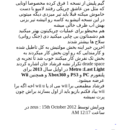
گیم پلیش از نسخه 1 فرق کرده مخصوصا اونایی
که مثل من عاشق چریکی رفتند لامپو با دست
خاموش میکنه قبلا باید تیر میزدی دیگه میتونی
در این نسخه اتیشو یه کاسه رو اتیشه تیر بزنی
بهش اب ظرف خالی میشه
هم محیطو برای عملیات چریکیتون بهتر میکنید
هم دشمناتون بی چایی میکنید دی (جنگ روانی)
سلاح ها بیشتر شدند
اخرین خبر اینه بخش مولتیش به کل تاطیل شده
و کارمندایی که رو اون بخش کار میکردند به
بخش تک نفرش کار میکنند خوب شد تا تجربه ی
deade space تکرار نشه فرشاد جان اشاره کردند
Metro :Last Light
در اوایل سال
2013
برای
پلتفورم
PC
و
PS3
و
Xbox360
و همچنین
Wii
عرضه میشود.
فرشاد مطمعنی برا wii می اد یا wii u اخه اگه برا
wii بیاد فکنم بازیو باید از اول بسازند براش چون
پرت نمیشه
ویرایش توسط zeus : 15th October 2012 در
ساعت
12:17 AM