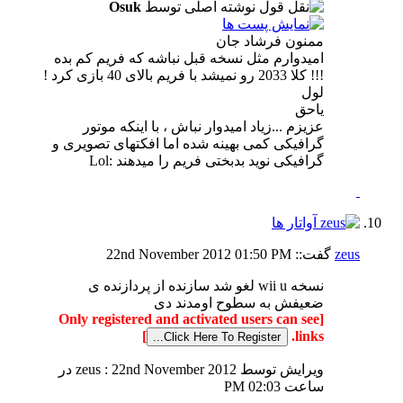
نوشته اصلی توسط
Osuk
ممنون فرشاد جان
امیدوارم مثل نسخه قبل نباشه که فریم کم بده
!!! کلا 2033 رو نمیشد با فریم بالای 40 بازی کرد !
لول
یاحق
عزیزم ...زیاد امیدوار نباش ، با اینکه موتور
گرافیکی کمی بهینه شده اما افکتهای تصویری و
گرافیکی نوید بدبختی فریم را میدهند :Lol
zeus
گفت::
01:50 PM
22nd November 2012
نسخه wii u لغو شد سازنده از پردازنده ی
ضعیفش به سطوح اومدند دی
[Only registered and activated users can see
]
links.
ویرایش توسط zeus : 22nd November 2012 در
ساعت
02:03 PM