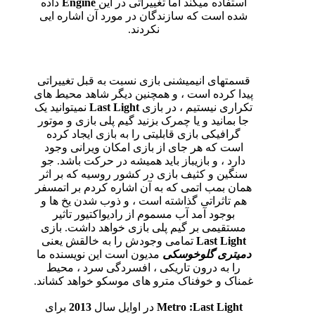
استفاده میکند اما تغییراتی در این
Engine
داده
شده است که سازندگان در مورد آن اشاره ایی
نکردند.
قسمتهای انیمیشنی بازی نسبت به قبل تغییراتی
پیدا کرده است ، و همچنین دیگر شاهد محیط های
تکراری نیستیم ، در بازی
Last Light
نمیتوانید یک
جا بمانید و یا چمرک بزنید گیم پلی بازی و موتور
گرافیکی بازی قابلیتی را به بازی ایجاد کرده
است که هر جای از بازی امکان ویرانی وجود
دارد ، و بازیباز باید همیشه در حرکت باشد. جو
سنگین و کثیف بازی در کشور روسیه که بر اثر
همان بمب اتمی که به آن اشاره کردم بر اتمسفر
هم تاثراتی گذاشته است ، و ذوب شدن یخ ها و
بوجود آمد آب مسموم از رادیواکتیور تاثیر
مستقیمی بر گیم پلی بازی خواهد داشت. بازی
Last Light
تمامی وجودش را به خالقش یعنی
دمیتری
گلوخوسکی
مدیون است این نویسنده ما
را به درون تاریکی ، افسردگی سرد ، محیط
غمناک و خوفناک مترو های موسکو خواهد کشاند.
Metro :Last Light
در اوایل سال
2013
برای