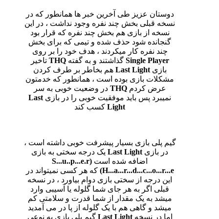
دوستان عزیز طی آخرین خبر ها همانطور که در
نسخه قبلی بخش چند نفره وجود نداشت ، در این
نسخه از بازی هم بخش چند نفره که قرار بود
گنجانده شود حذف شده و تیمی که برای بخش
چند نفره کار میکردند ، هدف خود را بر روی
Single Player
گذاشتند و به گفته
THQ
تاخیر
بازی
Last Light
هم بخاطر بر طرف کردن
مشکلات بازی بوده است ، همانطور که خدمتون
عرض کردم
THQ
در وضعیت خوبی به سر
نمیبرد پس باید موفقیت خوبی را در بازی
Last
Light
کسب کند
گیم پلی بازی بسیار پیشرفت خوبی داشته است ،
در بازی
Last Light
یک درجه سختی به بازی
اضافه شده است
(S...u..p...e.r
H...a...r...d...c...o...r...e)
که هر کسی نمیتواند در
این درجه از سختی بازی دوام بیاورد ، در نسخه
قبلی اگر به هر جای شما گلوله یا آسیبی وارد
میشد به یک مقدار از شما قدرت و سلامتی کم
میشد و گاهی هم با یک گلوله از پا در می آمدید
اما در نسخه
Last Light
گیم پلی بازی به نوعی