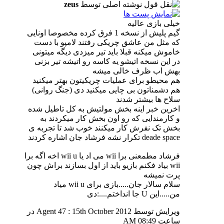
نوشته اصلی توسط
zeus
خیلی بازی عالیه
گیم پلیش از نسخه 1 فرق کرده مخصوصا اونایی
که مثل من عاشق چریکی رفتند لامپو با دست
خاموش میکنه قبلا باید تیر میزدی دیگه میتونی
در این نسخه اتیشو یه کاسه رو اتیشه تیر بزنی
بهش اب ظرف خالی میشه
هم محیطو برای عملیات چریکیتون بهتر میکنید
هم دشمناتون بی چایی میکنید دی (جنگ روانی)
سلاح ها بیشتر شدند
اخرین خبر اینه بخش مولتیش به کل تاطیل شده
و کارمندایی که رو اون بخش کار میکردند به
بخش تک نفرش کار میکنند خوب شد تا تجربه ی
deade space تکرار نشه فرشاد جان اشاره کردند
فرشاد مطمعنی برا wii می اد یا wii u اخه اگه برا
wii بیاد فکنم بازیو باید از اول بسازند براش چون
پرت نمیشه
سلام سالار جان.....بازی برای wii u میاد
من.....این U جا انداختم....:دی
ویرایش توسط Agent 47 : 15th October 2012 در
ساعت
08:49 AM