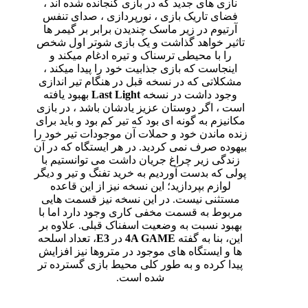
نازی های جدید که در بازی گنجانده شده اند ،
فضای تاریک بازی ، نورپردازی ، صدای تنفس
آرتیوم در زیر ماسک چندیدن برابر بر گیمر ها
تاثیر خواهد گذاشت و یک بازی شوتر اول شخص
را با محیطی ترسناک و تیره ادغام میکند و
اینجاست که بازی جذابیت خود را پیدا میکند ،
مشکلاتی که در نسخه قبل در هنگام تیر اندازی
وجود داشت در نسخه
Last Light
بهبود یافته
است ، اگر دوستان عزیز یادشان باشد ، در بازی
مکانیزم به گونه ای بود که تیر کم بود و باید برای
زنده ماندن خود و حملات آن موجودات تیر خود را
بیهوده صرف نمی کردید. در هر ایستگاه که در آن
زندگی زیر چراغ جریان داشت می توانستیم با
پولی که بدست آوردیم به خرید تفنگ و تیر و دیگر
لوازم بپردازید؛ این نسخه نیز از این قاعده
مستثنی نیست. در این نسخه نیز قسمت هایی
مربوط به قسمت مخفی کاری وجود دارد اما با
بهبود نسبت به وضعیت اسفناک قبلی. علاوه بر
این، بنا به گفته
4A GAME
در
E3
، تعداد اسلحه
ها و ایستگاه های موجود در متروها نیز افزایش
پیدا کرده و به طور کلی محیط بازی گسترده تر
شده است.