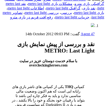
گرافیکی بازی مترو
،
مشکلات بازی metro last light
،
نقد metro last
light
،
نقد بازی
،
گرافیک metro last light
،
اطلاعات metro last light
،
بازی metro last light
،
بررسی
،
بررسی metro last light
،
تصاویر metro
last light
،
جزییات metro last light
،
رفع افت فریم در بازی مترو
Agent 47
گفت::
09:03 PM
14th October 2012
نقد و بررسی از پیش نمایش بازی
METRO: Last Light
با سلام خدمت دوستان عزیز در سایت
overclockingheroes.com
کمپانی
THQ
یکی از کمپانی های ناشر بازی های
رایانه ایی است که هم اکنون وضعیت مالی
مناسبی ندارد و باید به فکر چاره ایی باشد تا
بتواند با رقیبان خود بجنگد و خود را بالا بکشد ، در
مورد بازی Darksiders II که نتوانست فروش