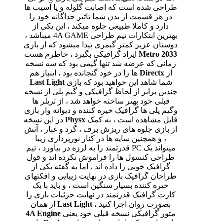
طراحی شده است که اصابت گلوله و یا آسیب ها
در هر قسمت از بدن شما تاثیر جداگانه خود را
دارد و کاملا طبیعی جلوه میکند ، این یکی از
بهترین ابتکارات تیم طراحی 4A GAME میباشد ،
دوستان عزیز کمتر گیمری پیدا میشود که از بازی
Metro 2033
ایراد گرافیکی بگیرد ، خاطرم هست
زمانی که عرضه شد تنها گیمی بود که سه نسخه
از
Directx
ها را در خود گنجانده بود ، اینبار هم
شما شاهد این خواهید بود که بازی
Last Light
چندین برابر از لحاظ گرافیکی و گیم پلی از نسخه
قبلی خود بهتر ساخته خواهد شد ، از تریلر ها
وگیم پلی ها گرافیک خیره کننده و دیوانه وار بازی
قابل مشاهده است ، به کمک
Physx
در این نسخه
از بازی جلوه های ریزش برف ، گرد و غبار ، آتش
، و همچنین سایه ها در کنار نورپردازی زیبا
میتواند یک PC قدرتمند را به لرزه در بیاورد ، تیم
طراحی کنسول ها را فراموش نکرده اند و قول
گرافیک خوبی را داده اند ، اما به گفته یکی از
طراحان گرافیک بازی در نهایت زیبایی و افکتهای
خیره کننده بسیار سنگین است ، و باید با یک
کارت گرافیک قدرتمند در نهایت جزئیات بازی را
بصورت روان اجرا کنید ،
Last Light
از همان
متور گرافیکی نسخه قبلی خود یعنی
4A Engine