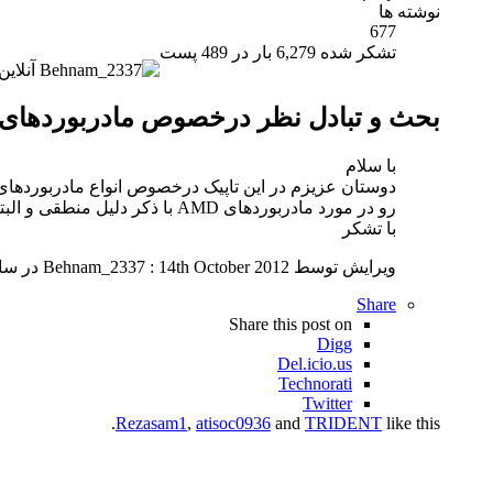
نوشته ها
677
تشکر شده 6,279 بار در 489 پست
بحث و تبادل نظر درخصوص مادربوردهای amd ساپورت و فاکتورهای کیفی
با سلام
رو در مورد مادربوردهای AMD با ذکر دلیل منطقی و البته کاربردی / علمی با دیگر کاربران گرامی انجمن به اشتراک بذارن.
با تشکر
ویرایش توسط Behnam_2337 : 14th October 2012 در ساعت
Share
Share this post on
Digg
Del.icio.us
Technorati
Twitter
Rezasam1
,
atisoc0936
and
TRIDENT
like this.