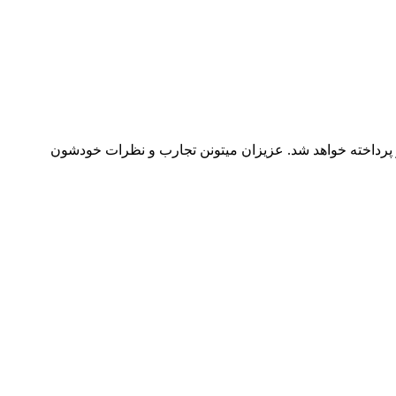
منس آنها به بحث و تبادل نظر پرداخته خواهد شد. عزیزان میتونن تجارب و نظرات خودشون