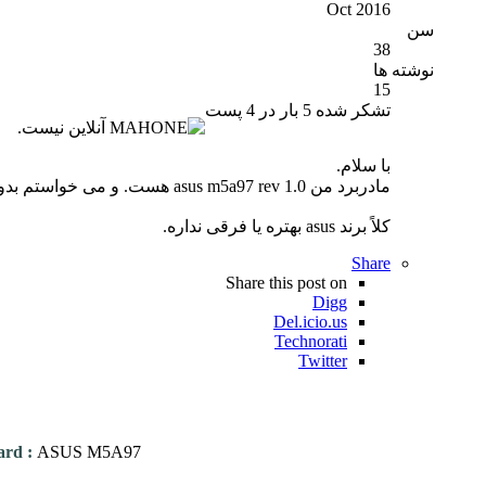
Oct 2016
سن
38
نوشته ها
15
تشکر شده 5 بار در 4 پست
با سلام.
مادربرد من asus m5a97 rev 1.0 هست. و می خواستم بدونم مادربرد Asrock 990fx Extreme4 چجور مادربردیه برای تعویض .
کلاً برند asus بهتره یا فرقی نداره.
Share
Share this post on
Digg
Del.icio.us
Technorati
Twitter
ard
:
ASUS M5A97