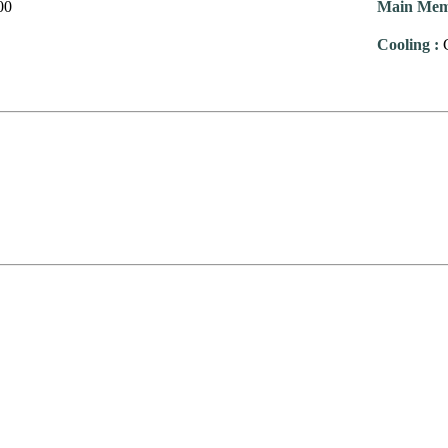
00
Main Me
Cooling
: