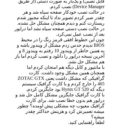
فایل نصبی) و یک‌بار به صورت دستی (از طریق
Device Manager) نصب کردم.
در حالت نصب خودکار صفحه سیاه شد و هر
چقدر صبر کردم تصویر نداد تا اینکه مجبور شدم
ریستارت کنم و دیدم همچنان مشکل حل نشده.
در حالت نصب دستی صفحه سیاه نشد اما درایور
بعد از نصب عمل نمی‌کرد.
چون این خطوط افقی قرمز رنگ را در محیط
BIOS ندیدم حدس زدم مشکل از ویندوز باشه و
به همین خاطر از ویندوز 10 رفتم به ویندوز 8 و
آخرین نسخه درایور را دانلود و نصب کردم اما باز
هم مشکل حل نشد.
با مانتیور و کابل دیگه هم امتحان کردم اما
همچنان همین مشکل وجود داشت. کارت
گرافیکی که مشکل داشت یعنی ZOTAC GTX
465 را خارج کردم و با کارت گرافیک سیستم
دیگه که Hynix GT 520 بود جایگزین کردم.
با کارت گرافیک جایگزین مشکل کامل حل شد و
درایور هم بدون خطا نصب شد. برای کارت
گرافیک معیوب چه مشکلی پیش اومده؟ چطور
میشه تعمیرش کرد و هزینش حداکثر چقدر
میشه؟
لطفاً راهنمایی کنید.