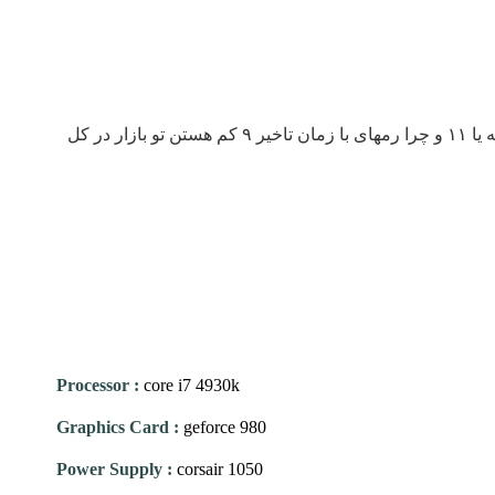
فقط چه رم هایی میتونم در کنار این مدل استفاده کنم زمان تاخیرش ۹ هست ولی بیشتر رم های بازار ۱۱ هستن الان این ۹ خوبه یا ۱۱ و چرا رمهای با زمان تاخیر ۹ کم هستن تو بازار در کل
Processor
:
core i7 4930k
Graphics Card
:
geforce 980
Power Supply
:
corsair 1050