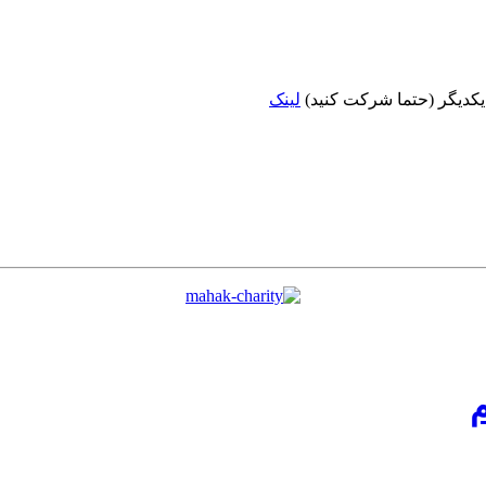
 یکدیگر (حتما شرکت کنید)
لینک
م