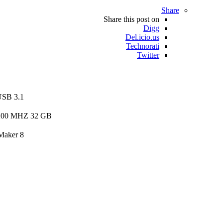
Share
Share this post on
Digg
Del.icio.us
Technorati
Twitter
USB 3.1
 3200 MHZ 32 GB
Maker 8