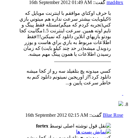
mad4tex
گفت::
01:49 AM
16th September 2012
با حرف اوكتاي موافقم با اينترنت موبايل كه
6كيلوبايت بيشتر سرعت نداره هم ميتوني بازي
كني(تجربه كردم كه ميگم)مسئله فقط پينگ و
تايم اوته همين. سرعت اينترنت 1.5مگابيت كجا
بود
تو بازيهاي انلاين دانلود كه نميكنن!!!
فقط
اطلاعات مربوط به بازي براي هاست و يوزر
ردوبدل ميشه(در حد چند كيلو بايت) كه زمان
رسيدن اطلاعات يا همون پينگ مهم ميشه.
_______________________
كسي ميدونه پچ بتلفيلد سه رو از كجا ميشه
دانلود كرد؟از اوريجين نميتونم دانلود كنم به
خاطر سرعت پايين و...
Blue Rose
گفت::
02:15 AM
16th September 2012
نوشته اصلی توسط
fortex
كسي ميدونه پچ بتلفيلد سه رو از كجا ميشه