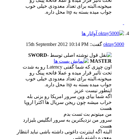
تحت تأثیر قرار میده و عملا فاتحه پینگ رو
میخونه،البته برای تعداد معدودی خیلی خوب
جواب میده بسته به isp محل داره.
oktay5000
گفت::
10:14 PM
15th September 2012
نوشته اصلی توسط
SWORD-
MASTER
اون چیزی که شما گفتی Latency رو به شدت
تحت تأثیر قرار میده و عملا فاتحه پینگ رو
میخونه،البته برای تعداد معدودی خیلی خوب
جواب میده بسته به isp محل داره.
اینطور نیست عزیز
اگه شما بیای وپن سرور امریکا رو بزنی بله
خراب میشه چون ریجن سریال ها اکثرا اروپا
هست
من میتونم بت تست بدم
سرور من نزدیکترین به سرور انگلیس بلیزارد
هست
البته اگه اینترنت داغونی داشته باشی نباید انتظار
معجزه داشته باشی