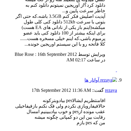
دانلود كرد؟از اوريجين نميتونم دانلود كنم به
خاطر سرعت پايين و...
آپدیت اصلیش فکر کنم 3.5GB باشه،که حتی اگر
بتونی با سرعت 512kb دانلود کنی کلی طول
میکشه(اینم باز یکی از نادانی های EA هست
)
برای اینکه بیشتر از 100 دانلود کنی باید عضو
پرمیوم باشی،که اینم خیلی مسخره هست......
کلا فاتحه رو با این سیستم اوریجین خونده...
ویرایش توسط Blue Rose : 16th September 2012
در ساعت
02:17 AM
rezaya
گفت::
11:36 AM
17th September 2012
اقامنتظریم ایشالاpes بیادوبترکونه
حالافیفاروبازی نکردم ولی فک نکنم بازفیفاخیلی
عقب مونده ازpes و خوب بیادببینیم امسال
رقابت بین این دو کمپانی چگونه میشه
من که pes بازم