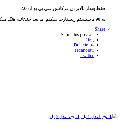
فقط بعداز بالابردن فرکانس سی پی یو از2.66
به 2.98 سیستم ریستارت میکنم اما بعد چندثانیه هنگ میکنه.فکنم ولتاژسی پی یو هم باید تغییر کنه .نظر اساتید چیه.کمک کنید.درضمن اصلا داغ نمیکنه
Share
Share this post on
Digg
Del.icio.us
Technorati
Twitter
پاسخ با نقل قول