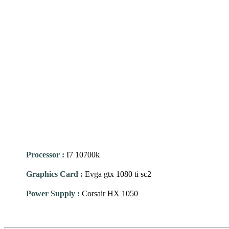
Processor
:
I7 10700k
Graphics Card
:
Evga gtx 1080 ti sc2
Power Supply
:
Corsair HX 1050