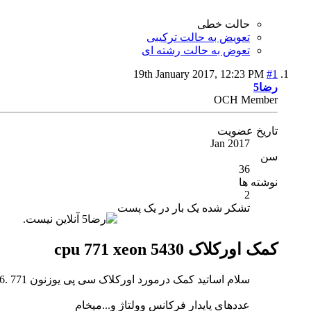
حالت خطی
تعویض به حالت ترکیبی
تعوض به حالت رشته ای
19th January 2017,
12:23 PM
#1
رضا5
OCH Member
تاریخ عضویت
Jan 2017
سن
36
نوشته ها
2
تشکر شده یک بار در یک پست
کمک اورکلاک cpu 771 xeon 5430
سلام اساتید کمک درمورد اورکلاک سی پی یوزنون 771 .2.66روی مادربرد g41 ازراک بانرم افزارOCTuner
عددهای پایدار فرکانس وولتاژ و...میخام