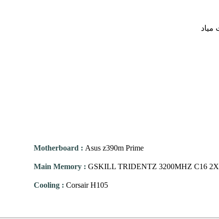
 میاد
Motherboard
:
Asus z390m Prime
Main Memory
:
GSKILL TRIDENTZ 3200MHZ C16 2
Cooling
:
Corsair H105