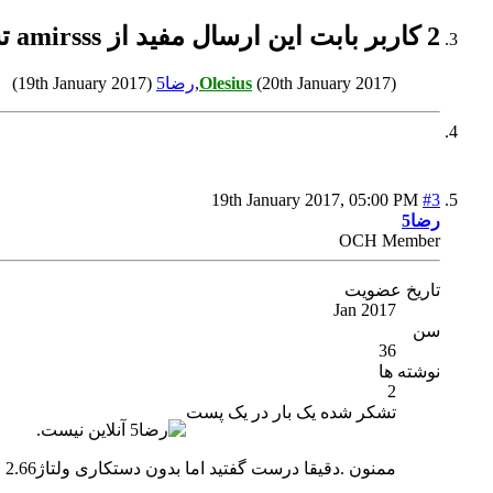
2 کاربر بابت این ارسال مفید از amirsss تشکر کرده اند:
(20th January 2017),
Olesius
رضا5
(19th January 2017)
19th January 2017,
05:00 PM
#3
رضا5
OCH Member
تاریخ عضویت
Jan 2017
سن
36
نوشته ها
2
تشکر شده یک بار در یک پست
ممنون .دقیقا درست گفتید اما بدون دستکاری ولتاژ2.66 راحت وپایدار تا2.86 میرسه ازاون بالاتر که میبرم بعدریستارت مشکل هنگ پیش میاد