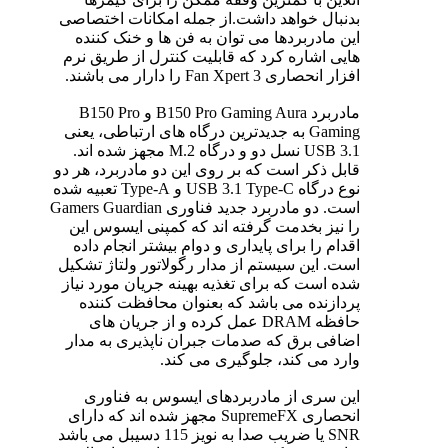
بدنبال خواهد داشت.از جمله امکانات اختصاصی
این مادربردها می توان به فن ها و خنک کننده
هایی اشاره کرد که قابلیت کنترل از طریق نرم
افزار انحصاری Fan Xpert 3 را دارار می باشند.
مادربرد B150 Pro Gaming Aura و B150 Pro
Gaming به جدیدترین درگاه های ارتباطی، یعنی
USB 3.1 نسل دو و درگاه M.2 مجهز شده اند.
قابل ذکر است که بر روی این دو مادربرد، هر دو
نوع درگاه USB 3.1 Type-C و Type-A تعبیه شده
است. دو مادربرد جدید فناوری Gamers Guardian
را نیز بخدمت گرفته اند که کمپنی ایسوس این
اقدام را برای پایداری و دوام بیشتر انجام داده
است. این سیستم از مدار رگولاتور ولتاژ تشکیل
شده است که برای تغذیه بهینه جریان مورد نیاز
پردازنده می باشد که بعنوان محافظت کننده
حافظه DRAM عمل کرده و از جریان های
اضافی برق که صدمات جبران ناپذیری به مدار
وارد می کند، جلوگیری می کند.
این سری از مادربردهای ایسوس به فناوری
انحصاری SupremeFX مجهز شده اند که دارای
SNR یا ضریب صدا به نویز 115 دسیبل می باشد