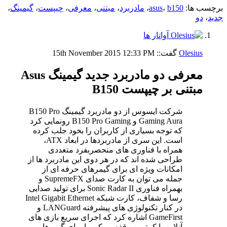
برچسب ها:
b150
،
asus
،
مادربرد
،
مبتنی
،
معرفی
،
چیپست
،
گیمینگ
،
جدید
،
دو
Olesius
گفت::
12:33 PM
15th November 2015
معرفی دو مادربرد جدید گیمینگ Asus
مبتنی بر چیپست B150
شرکت ایسوس از دو مادربرد گیمینگ B150 Pro
Gaming Aura و B150 Pro Gaming رونمایی کرد
که توجه بسیاری از کاربران را بخود جلب کرده
است. این سری از مادربردها در ابعاد ATX،
همراه با فناوری های منحصربفرد متعددی
طراحی شده اند که در هر دوی این مادربرد ها از
امکانات ویژه ای برای گیمرهای حرفه ای از
جمله می توان به کارت صدای SupremeFX و
بهمراه فناوری Sonic Radar II برای تولید صدایی
رسا و شفاف، کارت شبکه Intel Gigabit Ethernet
در کنار تکنولوژی های پیشرفته LANGuard و
GameFirst اشاره کرد که اجرای سریع بازی های
آنلاین با کمترین وقفه ممکن را برای گیمرها