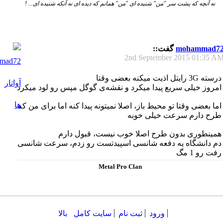
نه آنچه که پشت سر "من" شنیده ای "من" همانم که دیده ای نه آنکه شنیده ای... !
mohammad7
گفت::
2nd September 2015
01:35 A
درسته 3G رایتل اذیت میکنه بعضی وقتا
امروز خیلی سریع پیدا میکرد و نقشه‌ی گوگل مپس رو لود میکرد
اما بعضی وقتا تو محیط باز، اصلا نمیتونه پیدا کنه اما برای من که
طرح دارم سرعت خیلی خوبه
همینطوری بدون طرح اصلا خوب نیست، قبول دارم
دم دانشگاه یه دفعه شانسی اسپید‌تست رو زدم، سرعت شانسی
رفت رو 1 مگ
Metal Pro Clan
ورود
ثبت نام
سایت کامل
بالا