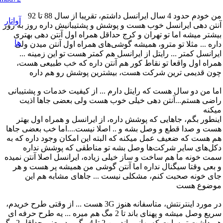
من خودم حدود 4 سال ایرانسل داشتم، تقریبا از سال 88 تا 92
آنتن دهی ایرانسل خوب هست و پوشش و پشتیبانیش داره روز به روز
بیشتر میشه اما تو تهران و کرج حداقل همراه اول آنتن دهی بهتری
داره ... مثلا تو مترو، همیشه گوشی‌های همراه اول آنتن میدن ولی
ایرانسل کمتر ... رایتل از ایرانسل هم کمتر هست تو این زمینه ...
همراه اول واقعا تو نقاط کور هم آنتن داره که خب طبیعی هست،
چون قدیمی ترین شرکت هست، بیشترین پوشش رو هم داره
اما من دو سال هست که رایتل دارم ... از کیفیت خدمات و پشتیبانی
راضی هستم...آنتن دهی خیلی خوب هست ولی بعضی جاها اذیت
میکنه
اینطور بگم، جاهایی که پوشش داره، از ایرانسل و همراه اول بهتر
هست و صدا قطع و وصل بشه و .. اصلا نیست....اما خب بعضی جاها
هم هست که ضعیف عمل میکنه که البته این امکان وجود داره که به
دکل‌های سایر شرکت‌ها وصل بشه تو مناطقی که پوشش نداره
سمت خونه ما هم ساخت و ساز خیلی زیاده، ایرانسل اصلا آنتن نمیده
و بعی وقتا سیگنال نداره اما آنتن گوشی من همیشه پر هست و هر
جای خونه صحبت کنم، مشکلی نیست ... جاهای مشابه هم این
موضوع هست
در مورد اینترنتش، متاسفانه هنوز 3G هست ... از وقتی طرح خریدم،
سریع وصل میشه و پهنای باند تا 2 مگ هم میره ... یه طرح حرفه ای
هم داشت تو سایت که پهانی باند بین 2 تا 4 مگ بود، یعنی حداقل 2 مگ