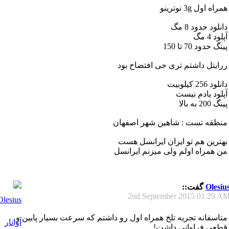
همراه اول 3g نوترینو
دانلود حدود 8 مگ
آپلود 4 مگ
پینگ حدود 70 تا 150
ررایتل داشتم تری جی افتضاح بود
دانلود 256 کیلوبیت
آپلود یادم نیست
پینگ 200 به بالا
منطقه تست : شاهین شهر اصفهان
بهترین هم تو ایران ایرانسل هست
من همراه اولم ولی میزنم ایرانسل
Olesiu
گفت::
2nd September 2015
01:29 A
متاسفانه تجربه تلخ همراه اول رو داشتم که سرعت بسیار پایین و
قطعی فراوانی داشت!