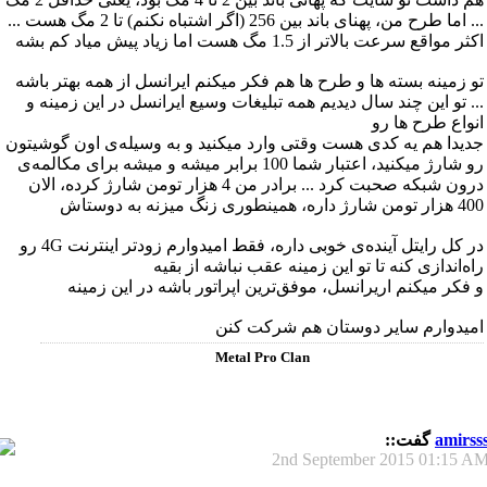
... اما طرح من، پهنای باند بین 256 (اگر اشتباه نکنم) تا 2 مگ هست ...
اکثر مواقع سرعت بالاتر از 1.5 مگ هست اما زیاد پیش میاد کم بشه
تو زمینه بسته ها و طرح ها هم فکر میکنم ایرانسل از همه بهتر باشه
... تو این چند سال دیدیم همه تبلیغات وسیع ایرانسل در این زمینه و
انواع طرح ها رو
جدیدا هم یه کدی هست وقتی وارد میکنید و به وسیله‌ی اون گوشیتون
رو شارژ میکنید، اعتبار شما 100 برابر میشه و میشه برای مکالمه‌ی
درون شبکه صحبت کرد ... برادر من 4 هزار تومن شارژ کرده، الان
400 هزار تومن شارژ داره، همینطوری زنگ میزنه به دوستاش
در کل رایتل آینده‌ی خوبی داره، فقط امیدوارم زودتر اینترنت 4G رو
راه‌اندازی کنه تا تو این زمینه عقب نباشه از بقیه
و فکر میکنم اریرانسل، موفق‌ترین اپراتور باشه در این زمینه
امیدوارم سایر دوستان هم شرکت کنن
Metal Pro Clan
amirss
گفت::
2nd September 2015
01:15 A