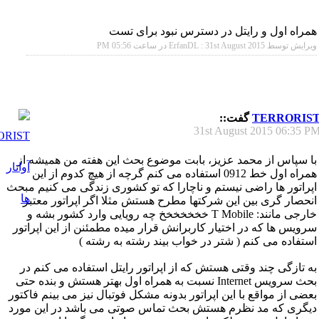
همراه اول و رایتل در دسترس نبود برای تست
ویرایش توسط ErfanDL : 31st August 2015 در ساعت
05:56 PM
TERRORIS
گفت::
31st August 2015
06:35 P
با سپاس از محمد عزیز، بابت موضوع بحث این هفته من همیشه از
همراه اول خط 0912 استفاده می کنم گرچه از هیچ کدوم از این
اپراتور ها راضی نیستم و ناچارا که تو کشوری زندگی می کنیم مبحث
انحصار گری بین این شرکتها مطرح هستش مثلا اگر اپراتور معتبر
خارجی مانند: T Mobile خخخخخخخ چه رویایی وارد کشور بشه و
سرویس ها که در اختیار کاربرانش قرار میده مطمئنن از این اپراتور
استفاده می کنم ( شتر در خواب بیند رشته به رشته )
به تازگی چند وقتی هستش که از اپراتور رایتل استفاده می کنم در
بحث سرویس Internet نسبت به همراه اول بهتر هستش و بنده حتی
بعضی از مواقع با این اپراتور بدونه مشکل فوتبال نیز می بینم فاکتور
دیگری که مد نظرم هستش بحث تماس صوتی می باشد در این مورد