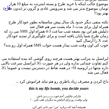
موضوع جالب اینکه با خرید طرح و بسته اینترنت به مبلغ 10 هزار
تومان موضوع بدتر می شد و سرویس عادی و گرون تر (بدون طرح)
بهتر بود!!
نکته منفی دیگر حدود یک سال پیش متاسفانه بطور خودکار طرح
همراه اول برای مدت 3 ماه پشت سر هم فعال شد
دلیلش هم این بود نصفه شب ساعت 3-4 همراه اول SMS می زد که
زمان طرح شما پایان یافته است و برای جلوگیری از تمدید خودکار
عدد X را ارسال کنید
خوب کی اون وقت شب بیدار هست جواب SMS همراه اول رو بده؟
ایرانسل به مراتب بهتر هست هرچند روی گوشی که بنده استفاده می
کنم تفاوت چندانی نداره ولی در هر صورت 3G ایرانسل سرعت بالایی
داره منتها در ارومیه H+ در همه نقاط در دسترس نیست و عموما 2G
فعال می شه
داغ کردن و مصرف زیاد باطری رو هم نباید فراموش کرد ...
this is my life homie, you decide yours
چارلی چاپلین: آدم خوبــــــــــی باش
ولی وقتت رو برای اثباتش به دیگران تلف نکن... !
همیشه آنچه که درباره "من" می دانی باور کن،