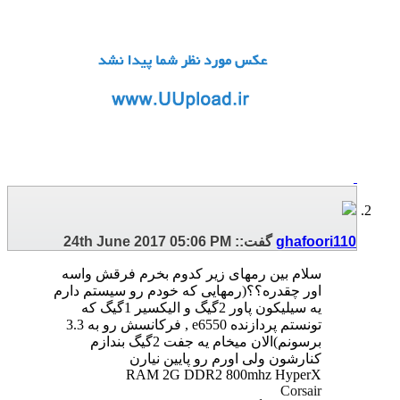
ghafoori110
گفت::
05:06 PM
24th June 2017
سلام بین رمهای زیر کدوم بخرم فرقش واسه
اور چقدره؟؟(رمهایی که خودم رو سیستم دارم
یه سیلیکون پاور 2گیگ و الیکسیر 1گیگ که
تونستم پردازنده e6550 , فرکانسش رو به 3.3
برسونم)الان میخام یه جفت 2گیگ بندازم
کنارشون ولی اورم رو پایین نیارن
RAM 2G DDR2 800mhz HyperX
Corsair