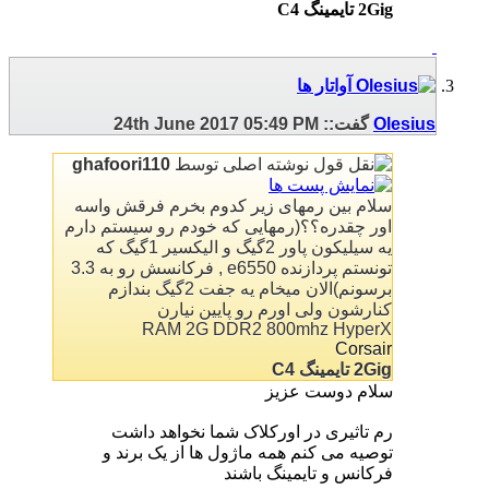
2Gig تایمینگ C4
Olesius
گفت::
05:49 PM
24th June 2017
نوشته اصلی توسط
ghafoori110
سلام بین رمهای زیر کدوم بخرم فرقش واسه
اور چقدره؟؟(رمهایی که خودم رو سیستم دارم
یه سیلیکون پاور 2گیگ و الیکسیر 1گیگ که
تونستم پردازنده e6550 , فرکانسش رو به 3.3
برسونم)الان میخام یه جفت 2گیگ بندازم
کنارشون ولی اورم رو پایین نیارن
RAM 2G DDR2 800mhz HyperX
Corsair
2Gig تایمینگ C4
سلام دوست عزیز
رم تاثیری در اورکلاک شما نخواهد داشت
توصیه می کنم همه ماژول ها از یک برند و
فرکانس و تایمینگ باشند