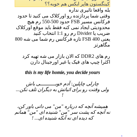
کینگستون هاپر ایکس هم خوبه؟؟
بله واقعا تاثیری نداره
وقتی شما پردازنده رو اورکلاک می کنید تا حدود
فرکانس مسیر FSB حدود 500-550 رم هیچ
محدودیتی ایجاد نمی کنه فقط باید موقع اورکلاک
ضریب یا Divider رم رو 1:1 انتخاب کنید
یعنی FSB 400 تازه فرکانس رم شما می شه 800
مگاهرتز
رم های DDR2 که الان بازار می شه تهیه کرد
اکثرا چیپ های فیک یا غیر اورجینال دارن
this is my life homie, you decide yours
چارلی چاپلین: آدم خوبــــــــــی باش
ولی وقتت رو برای اثباتش به دیگران تلف نکن...
!
همیشه آنچه که درباره "من" می دانی باور کن،
نه آنچه که پشت سر "من" شنیده ای "من" همانم
که دیده ای نه آنکه شنیده ای... !