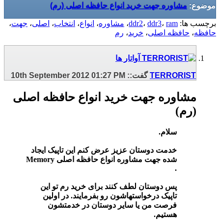
موضوع:
مشاوره جهت خرید انواع حافظه اصلی (رم)
برچسب ها:
ram
،
ddr3
،
ddr2
،
مشاوره
،
انواع
،
انتخاب
،
اصلی
،
جهت
،
حافظه
،
حافظه اصلی
،
خرید
،
رم
TERRORIST
گفت::
01:27 PM
10th September 2012
مشاوره جهت خرید انواع حافظه اصلی
(رم)
سلام.
خدمت دوستان عزیز عرض کنم این تاپیک ایجاد
شده جهت مشاوره انواع حافظه اصلی Memory
.
پس دوستان لطف کنند برای خرید رم تو این
تاپیک درخواستهاشون رو بفرمایند. در اولین
فرصت من یا سایر دوستان در خدمتشون
هستیم.