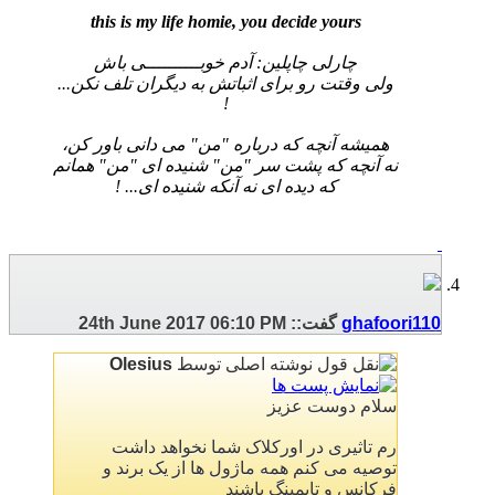
this is my life homie, you decide yours
چارلی چاپلین: آدم خوبــــــــــی باش
ولی وقتت رو برای اثباتش به دیگران تلف نکن...
!
همیشه آنچه که درباره "من" می دانی باور کن،
نه آنچه که پشت سر "من" شنیده ای "من" همانم
که دیده ای نه آنکه شنیده ای... !
ghafoori110
گفت::
06:10 PM
24th June 2017
نوشته اصلی توسط
Olesius
سلام دوست عزیز
رم تاثیری در اورکلاک شما نخواهد داشت
توصیه می کنم همه ماژول ها از یک برند و
فرکانس و تایمینگ باشند