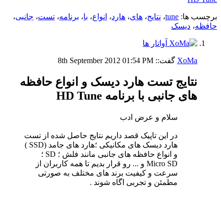
برچسب ها:
tune
،
نتایج
،
های
،
هارد
،
انواع
،
با
،
برنامه
،
تست
،
جانبی
،
حافظه
،
دیسک
XoMa
گفت::
01:54 PM
8th September 2012
نتایج تست هارد دیسک و انواع حافظه
های جانبی با برنامه HD Tune
سلام و عرض ادب
در این تاپیک قصد داریم نتایج حاصل شده از تست
هارد دیسک های مکانیکی ؛هارد های جامد (SSD )
و انواع حافظه های جانبی مانند فلش ؛ SD ؛
Micro SD و ... رو قرار بدیم تا همه کاربران از
سرعت و کیفیت برند های مختلف به صورتی
مطمئن و تجربی اگاه شوند .