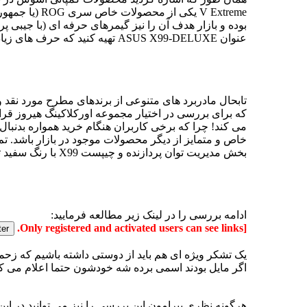
عنوان ASUS X99-DELUXE تهیه کنید که حرف های زیادی برای گفتن دارد، با ما همراه باشید....
که برای بررسی در اختیار مجموعه اورکلاکینگ هیروز قرار 
می کند! چرا که برخی کاربران هنگام خرید همواره بدنبا
خاص و متمایز از دیگر محصولات موجود در بازار باشد. تم
بخش مدیریت توان پردازنده و چیپست X99 با رنگ سفید ترکیب شده است. پوشش پلاستیکی محافظ بخش صوتی و درگاه های I/O نیز بطور کامل سفید می باشد.
ادامه بررسی را در لینک زیر مطالعه فرمایید:
[Only registered and activated users can see links.
یک تشکر ویژه ای هم باید از دوستی داشته باشیم که زحم
اگر مایل بودند اسمی برده شه خودشون حتما اعلام می کن
هرگونه نظری پیرامون این بررسی را نیز می توانید در این 