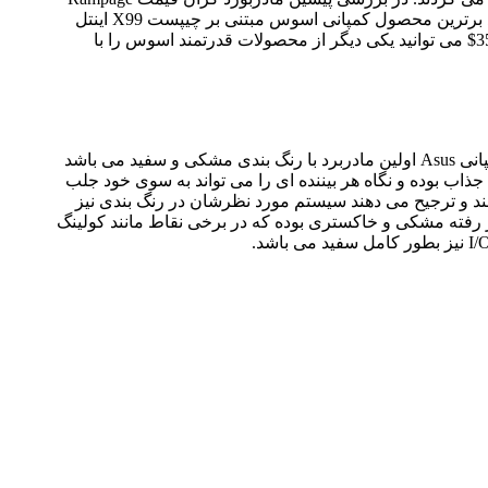
V Extreme یکی از محصولات خاص سری ROG (یا جمهوری گیمرها) کمپانی اسوس مورد نقد و بررسی قرار گرفت. این مادربرد برترین محصول کمپانی اسوس مبتنی بر چیپست X99 اینتل
بوده و بازار هدف آن را نیز گیمرهای حرفه ای (با جیبی پر پول!) تشکیل می دهند. اما این پایان ماجرا نیست، با قیمتی در حدود 350$ می توانید یکی دیگر از محصولات قدرتمند اسوس را با
تابحال مادربرد های متنوعی از برندهای مطرح مورد نقد و بررسی قرار گرفته است، باید اذعان کنیم مادربرد X99-Deluxe از کمپانی Asus اولین مادربرد با رنگ بندی مشکی و سفید می باشد
جذاب بوده و نگاه هر بیننده ای را می تواند به سوی خود جلب
شند و ترجیح می دهند سیستم مورد نظرشان در رنگ بندی نیز
ار رفته مشکی و خاکستری بوده که در برخی نقاط مانند کولینگ