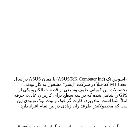
نام اسوس (ASUS) برگرفته از 4 حرف آخر واژه "پگاسوس" به معنی "اسب بزرگ بالدار" در اساطیر یونانی است. شرکت رایانه اِسوس تک (ASUSTeK Computer Inc) یا همان ASUS در سال
1988 میلادی در شهر تایپه کشور تایوان تاسیس شد. این شرکت توسط 4 مهندس به نام های Wayne Hsieh،Ted Hsu ،TH Tung و MT Liao که قبلاً در شرکت "ایسر" مشغول به کار بودند،
. محصولات این کمپانی طیف وسیعی از قطعات الکترونیکی از
جمله مادربرد، کارت گرافیک، نوت بوک، الترا بوک، All-in-one، تبلت، موبایل، صفحه نمایش، کارت صدا، تجهیزات سرور،UPS و GPS را شامل شده که در سه سطح برای کاربران عادی، حرفه
لاً آشنا است. مادربرد، کارت گرافیک و نوت بوک تولیدی این
ست که محصولاتش طرفداران زیادی در بین تمام افراد دارد.
همان طور که اشاره گردید محصولات کمپانی اسوس در سطوح مختلف برای کاربران عادی، حرفه ای و خاص طراحی و عرضه می گردند. در بررسی پیشین مادربورد گران قیمت Rampage