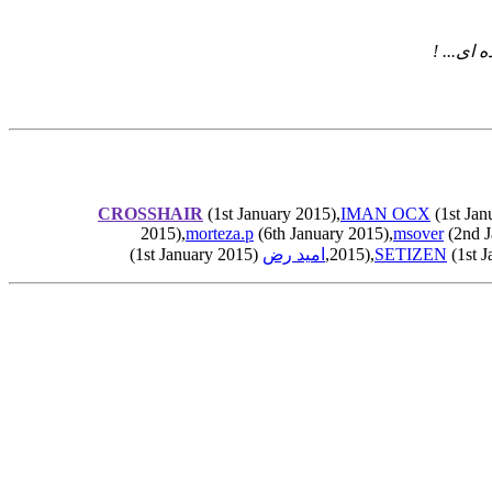
ای... !
CROSSHAIR
(1st January 2015),
IMAN OCX
(1st Jan
2015),
morteza.p
(6th January 2015),
msover
(2nd J
(1st J
SETIZEN
2015),
امید رض
(1st January 2015)