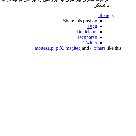
با تشکر
Share
Share this post on
Digg
Del.icio.us
Technorati
Twitter
morteza.p
,
p.X
,
magiteq
and
4 others
like this.