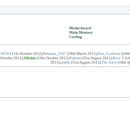
Motherboard
Main Memory
Cooling
oc0936
(11th October 2012),
Behnam_2337
(18th March 2013),
Don_Corleone
(10th
 October 2012),
Olesius
(10th October 2012),
Parham
(31st August 2012),
Reza Y
(14
2013),
smrbh
(31st August 2012),
The Joker
(18th Ap