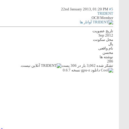
22nd January 2013,
01:20 PM
#5
TRIDENT
OCH Member
تاریخ عضویت
Sep 2012
محل سکونت
پال
نام واقعی
محسن
نوشته ها
286
تشکر شده 3,062 بار در 306 پست
دانلود gpu-z نسخه 0.6.7