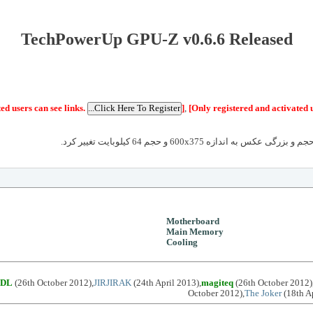
TechPowerUp GPU-Z v0.6.6 Released
ed users can see links.
]
,
[Only registered and activated u
م و بزرگی عکس به اندازه 600x375 و حجم 64 کیلوبایت تغییر کرد.
Motherboard
Main Memory
Cooling
nDL
(26th October 2012),
JIRJIRAK
(24th April 2013),
magiteq
(26th October 2012)
October 2012),
The Joker
(18th Ap