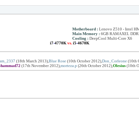
Motherboard
:
Lenovo Z510 - Intel H
Main Memory
:
6GB RAMAXEL DDR3
Cooling
:
DeepCool Multi-Core X6
i7
-
4770K
vs.
i5
-
4670K
am_2337
(18th March 2013),
Blue Rose
(10th October 2012),
Don_Corleone
(10th 
ohammad72
(17th November 2012),
morteza.p
(26th October 2012),
Olesius
(10th O