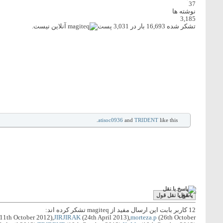
37
نوشته ها
3,185
تشکر شده 16,693 بار در 3,031 پست
atisoc0936
and
TRIDENT
like this.
پاسخ با نقل قول
12 کاربر بابت این ارسال مفید از magiteq تشکر کرده اند:
11th October 2012),
JIRJIRAK
(24th April 2013),
morteza.p
(26th October