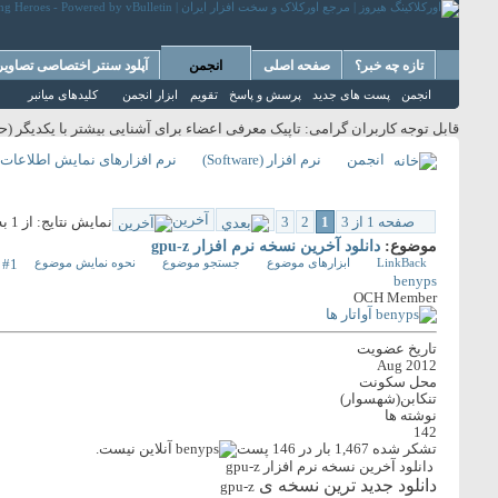
تازه چه خبر؟
صفحه اصلی
انجمن
آپلود سنتر اختصاصی تصاویر 
انجمن
پست های جدید
پرسش و پاسخ
تقویم
ابزار انجمن
کلیدهای میانبر
قابل توجه کاربران گرامی: تاپیک معرفی اعضاء برای آشنایی بیشتر با یکدیگر (
انجمن
نرم افزار (Software)
نرم افزارهای نمایش اطلاعات سیستم (Tools
آخرین
صفحه 1 از 3
1
2
3
نمایش نتایج: از 1 به 10 از 22
موضوع:
دانلود آخرین نسخه نرم افزار gpu-z
LinkBack
ابزارهای موضوع
جستجو موضوع
نحوه نمایش موضوع
#1
benyps
OCH Member
تاریخ عضویت
Aug 2012
محل سکونت
تنکابن(شهسوار)
نوشته ها
142
تشکر شده 1,467 بار در 146 پست
دانلود آخرین نسخه نرم افزار gpu-z
دانلود جدید ترین نسخه ی
gpu-z