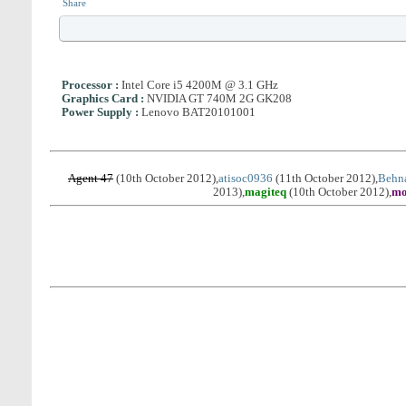
Share
Processor
:
Intel Core i5 4200M @ 3.1 GHz
Graphics Card
:
NVIDIA GT 740M 2G GK208
Power Supply
:
Lenovo BAT20101001
Agent 47
(10th October 2012),
atisoc0936
(11th October 2012),
Behn
2013),
magiteq
(10th October 2012),
m