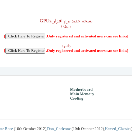
نسخه جدید نرم افزار GPUz
0.6.5
]
[Only registered and activated users can see links.
دانلود
]
[Only registered and activated users can see links.
Motherboard
Main Memory
Cooling
lue Rose
(10th October 2012),
Don_Corleone
(10th October 2012),
Hamed_Classic
(