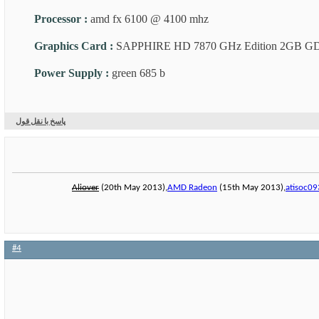
Processor
:
amd fx 6100 @ 4100 mhz
Graphics Card
:
SAPPHIRE HD 7870 GHz Edition 2GB 
Power Supply
:
green 685 b
پاسخ با نقل قول
Aliover
(20th May 2013),
AMD Radeon
(15th May 2013),
atisoc0
#4