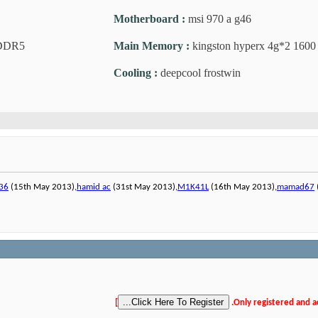
Motherboard
:
msi 970 a g46
GDDR5
Main Memory
:
kingston hyperx 4g*2 160
Cooling
:
deepcool frostwin
936
(15th May 2013),
hamid ac
(31st May 2013),
M1K41L
(16th May 2013),
mamad67
]