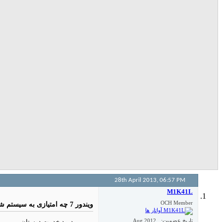
28th April 2013,
06:57 PM
M1K41L
OCH Member
ویندور 7 چه امتیازی به سیستم شما داده است ؟
تاریخ عضویت
Aug 2012