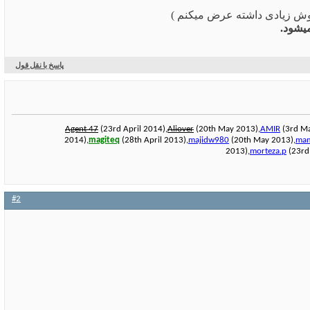
فروش زیادی داشته عرض میکنم )
میشود.
پاسخ با نقل قول
Agent 47
(23rd April 2014),
Aliover
(20th May 2013),
AMIR
(3rd Ma
2014),
magiteq
(28th April 2013),
majidw980
(20th May 2013),
ma
2013),
morteza.p
(23rd 
#2