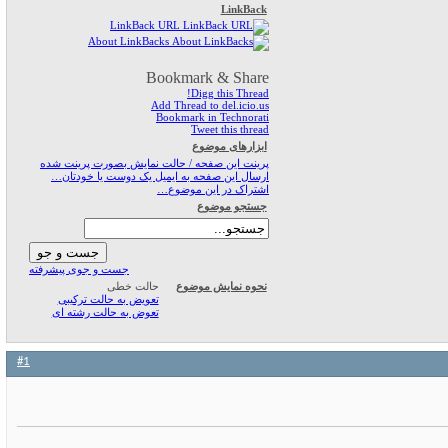
LinkBack
LinkBack URL
About LinkBacks
Bookmark & Share
Digg this Thread!
Add Thread to del.icio.us
Bookmark in Technorati
Tweet this thread
ابزارهای موضوع
پرینت این صفحه / حالت نمایش بصورت پرینت شده
ارسال این صفحه به ایمیل یک دوست یا خودتان…
اشتراک در این موضوع…
جستجو موضوع
جست و جوی پیشرفته
حالت خطی
نحوه نمایش موضوع
تعویض به حالت ترکیبی
تعوض به حالت رشته ای
#1