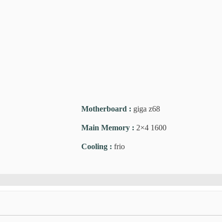
Motherboard
:
giga z68
Main Memory
:
2×4 1600
Cooling
:
frio