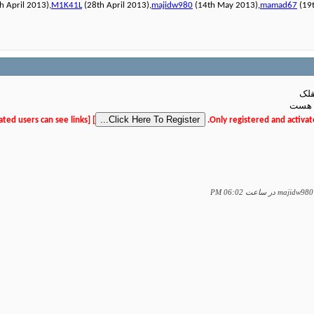
h April 2013),
M1K41L
(28th April 2013),
majidw980
(14th May 2013),
mamad67
(19t
قلک
 هست
[Only registered and activated users can see links.
]
06:02 PM