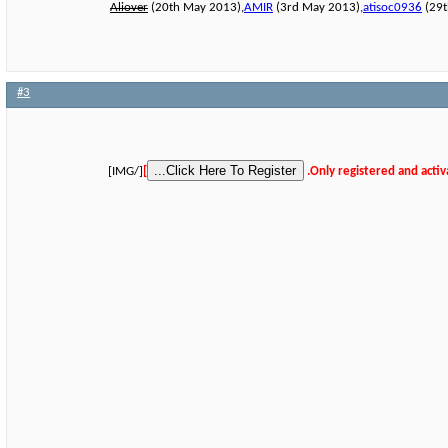
Aliover
(20th May 2013),
AMIR
(3rd May 2013),
atisoc0936
(29t
#3
[/IMG]
]