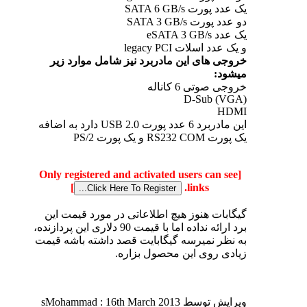
یک عدد پورت SATA 6 GB/s
دو عدد پورت SATA 3 GB/s
یک عدد eSATA 3 GB/s
و یک عدد اسلات legacy PCI
خروجی های این مادربرد نیز شامل موارد زیر
میشود:
خروجی صوتی 6 کاناله
D-Sub (VGA)
HDMI
این مادربرد 6 عدد پورت USB 2.0 دارد به اضافه
یک پورت RS232 COM و یک پورت PS/2
[Only registered and activated users can see
]
links.
گیگابات هنوز هیچ اطلاعاتی در مورد قیمت این
برد ارائه نداده اما با قیمت 90 دلاری این پردازنده،
به نظر نمیرسه گیگابایت قصد داشته باشه قیمت
زیادی روی این محصول بزاره.
ویرایش توسط sMohammad : 16th March 2013