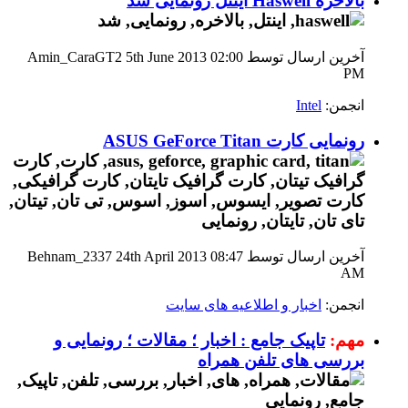
بالاخره Haswell اینتل رونمایی شد
آخرین ارسال توسط Amin_CaraGT2 5th June 2013
02:00
PM
انجمن:
Intel
رونمایی کارت ASUS GeForce Titan
آخرین ارسال توسط Behnam_2337 24th April 2013
08:47
AM
انجمن:
اخبار و اطلاعیه های سایت
مهم:
تاپیک جامع : اخبار ؛ مقالات ؛ رونمایی و
بررسی های تلفن همراه