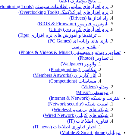
نتایج بنچمارک اعضا
نرم افزارهای نمایش اطلاعات سیستم (Monitoring Tools)
نرم افزارهای اورکلاکینگ (Overclocking Tools)
راه انداز ها (Drivers)
بایوس و فیرمور (BIOS & Firmware)
نرم افزارهای کاربردی (Utility)
ترفندها و آموزش های نرم افزاری (Tips)
بازی های رایانه ای (PC Games)
نقد و بررسی
تصاویر، ویدئو و موسیقی (Photos & Videos & Music)
تصاویر (Photos)
والپیپر (Wallpaper)
عکاسی (Photographing)
آثار کاربران (Members Artworks)
مسابقات (Competitions)
ویدئو (Videos)
موسیقی (Music)
اینترنت و شبکه (Internet & Network)
امنیت شبکه (Network security)
شبکه های بی سیم (Wireless)
شبکه های کابلی (Wired Network)
فناوری اطلاعات (IT)
اخبار فناوری اطلاعات (IT news)
موبایل (Mobile & Smart phone)