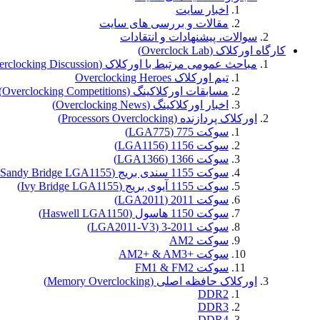
اخبار سایت
مقالات و بررسی های سایت
سوالات، پیشنهادات و انتقادات
کارگاه اورکلاک (Overclock Lab)
مباحث عمومی مرتبط با اورکلاک (General Overclocking Discussion)
تیم اورکلاک Overclocking Heroes
مسابقات اورکلاکینگ (Overclocking Competitions)
اخبار اورکلاکینگ (Overclocking News)
اورکلاک پردازنده (Processors Overclocking)
سوکت 775 (LGA775)
سوکت 1156 (LGA1156)
سوکت 1366 (LGA1366)
سوکت 1155 سندی بریج (Sandy Bridge LGA1155)
سوکت 1155 آیوی بریج (Ivy Bridge LGA1155)
سوکت 2011 (LGA2011)
سوکت 1150 هاسول (Haswell LGA1150)
سوکت 2011-3 (LGA2011-V3)
سوکت AM2
سوکت +AM2+ & AM3
سوکت FM1 & FM2
اورکلاک حافظه اصلی (Memory Overclocking)
DDR2
DDR3
DDR4