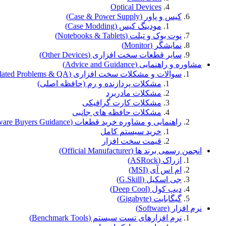
Optical Devices
کیس و پاور (Case & Power Supply)
مودینگ کیس (Case Modding)
نوت بوک و تبلت (Notebooks & Tablets)
نمایشگر (Monitor)
سایر قطعات سخت افزاری (Other Devices)
مشاوره و راهنمایی (Advice and Guidance)
سوالات و مشکلات سخت افزاری (Hardware Related Problems & QA)
مشکلات پردازنده و رم (حافظه اصلی)
مشکلات مادربرد
مشکلات کارت گرافیکی
مشکلات حافظه های جانبی
راهنمایی و مشاوره خرید قطعات (Hardware Buyers Guidance)
خرید سیستم کامل
قیمت سخت افزار
انجمن رسمی برند ها (Official Manufacturer)
ازراک (ASRock)
ام اس آی (MSI)
جی اسکیل (G.Skill)
دیپ کول (Deep Cool)
گیگابایت (Gigabyte)
نرم افزار (Software)
نرم افزارهای تست سیستم (Benchmark Tools)