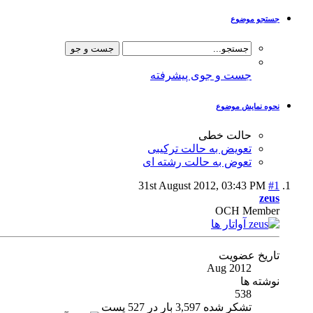
جستجو موضوع
جست و جوی پیشرفته
نحوه نمایش موضوع
حالت خطی
تعویض به حالت ترکیبی
تعوض به حالت رشته ای
31st August 2012,
03:43 PM
#1
zeus
OCH Member
تاریخ عضویت
Aug 2012
نوشته ها
538
تشکر شده 3,597 بار در 527 پست