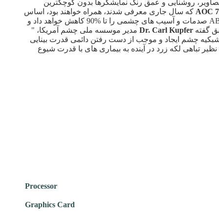
 تصاویر، روشنایی و عمق رنگ نمایشگرها بدون کوچکترین
AOC 
که سال جاری معرفی شدند، همراه خواهند بود، اساس
کار این فناوری به صورت کاهش شدت و قدرت امواج نور آبی از طریق ایجاد تغییراتی در نور پس زمینه نمایشگرها خواهد بود، ABL صدمات و آسیب های چشمی را تا %90 کاهش خواهد داد و
بق گفته
Dr. Carl Kupfer
مدیر موسسه ملی چشم آمریکا، "
شبکیه چشم ایجاد و موجب از دست رفتن دائمی قدرت بینایی
ر تباهی لکه زرد در آینده به بیماری های با قدرت شیوع
Processor
Graphics Card