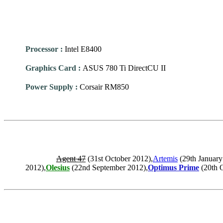
Processor
:
Intel E8400
Graphics Card
:
ASUS 780 Ti DirectCU II
Power Supply
:
Corsair RM850
Agent 47
(31st October 2012),
Artemis
(29th January
2012),
Olesius
(22nd September 2012),
Optimus Prime
(20th O