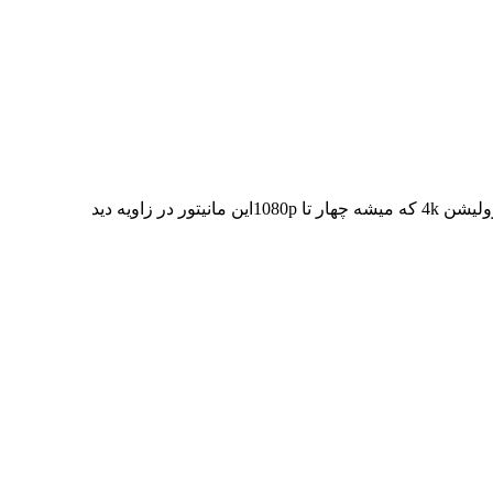
این مانیتور 27 اینچ در رزولیشن 2560x 1440 ساپرت میکنه که میشه 4 تا مانیتور 720p که تلاش موفقیت امیز برای رسیدن به رزولیشن 4k که میشه چهار تا 1080pاین مانیتور در زاویه دید