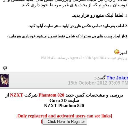
دوستان میخوام که از بحث های غیر مرتبط خود داری کنند
1-لطفا لینک منبع رو قرار بدید.
2-لطف بفرمایید تمام
ی عکس هارو در اپلود سنتر سایت آپلود کنید.
3-از ایجاد پست های بی محتوا ( که شامل فقط تصویر میشود خودداری بفرمایید)
امیر
ویرایش توسط Agent 47 : 30th April 2014 در ساعت
01:43 PM
The Joke
گفت::
15th October 2012
03:09 P
بررسی و مشخصات کیس جدید
Phantom 820
شرکت
NZXT
از
سایت Guru 3D
NZXT Phantom 820
[Only registered and activated users can see links.
]