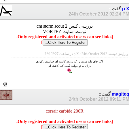
p.
گفت::
24th October 2012
02:24 P
بررسی کیس cm storm scout 2
توسط سایت VORTEZ
[Only registered and activated users can see links.
]
ویرایش توسط p.X : 24th October 2012 در ساعت
02:27 PM
ﺍﮔﺮ ﺟﺎﯼ ﺩﺍﻧﻪ ﻫﺎﯾﺖ ﺭﺍ ﮐﻪ ﺭﻭﺯﯼ ﮐﺎﺷﺘﻪ ﺍﯼ ﻓﺮﺍﻣﻮﺵ ﮐﺮﺩﯼ
ﺑﺎﺭﺍﻥ ﺑﻪ ﺗﻮ ﺧﻮﺍﻫﺪ ﮔﻔﺖ ﮐﺠﺎ ﮐﺎﺷﺘﻪ ﺍﯼ
magite
گفت::
24th October 2012
09:11 P
corsair carbide 200R
[Only registered and activated users can see links.
]