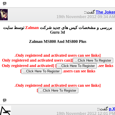
The Joke
گفت::
19th November 2012
09:34 A
بررسی و مشخصات کیس های جدید شرکت
Zalman
توسط سایت
Guru 3d
Zalman MS800 And MS800 Plus
[Only registered and activated users can see links.
[Only registered and activated users can
]
[Only registered and activated
]
see links.
]
users can see links.
[Only registered and activated users can see links.
]
p.
گفت::
19th November 2012
12:01 P