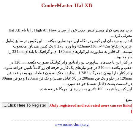
CoolerMaster Haf XB
برند معروف کولر مستر کیس جدید خود از سری High Air Flow را با نام Haf XB
معرفی کرد....
اندازه و چیدمان این کیس در نگاه اول خودنمایی میکنه..... این کیس در سایز (طول-
عرض-ارتفاع) 423mm-330m-442m وبا وزن 8.2kg یک کیس میدتاور محسوب
میشه... که قادر به ساپورت ایرکولرهای 180mm ای و گرافیک تا بلندای334mm را
خواهد بود...
در کنار این با چیدمان ساپورت دو رادیاتور واترکولینگ بصورت یکعدد 120mm در
عقب و یکعدد 240mm در جلو نیازهای یک کاربر حرفه ای رو کاملاً تامین خواهد نمود..
و در کنار دارا بودن دو درگاه USB3 ... وظیفه خنک نمودن قطعات رو به دو عدد فن
120mm در جلو و یک فن 200mm در بالا (قابل نصب) و یک فن 120mm و دو فن 80mm
در قسمت پشت (قابل نصب) خواهد سپرد....
این کیس با قیمت 100 دلاری به بازارهای آمریکا عرضه شده.
منبع:
[Only registered and activated users can see links.
]
www.mahak-charity.org