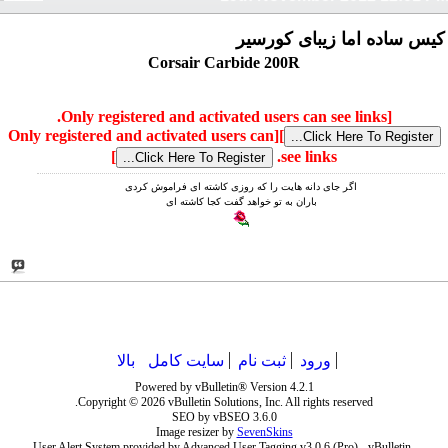
کیس ساده اما زیبای کورسیر
Corsair Carbide 200R
[Only registered and activated users can see links.
[Only registered and activated users can
]
]
see links.
ﺍﮔﺮ ﺟﺎﯼ ﺩﺍﻧﻪ ﻫﺎﯾﺖ ﺭﺍ ﮐﻪ ﺭﻭﺯﯼ ﮐﺎﺷﺘﻪ ﺍﯼ ﻓﺮﺍﻣﻮﺵ ﮐﺮﺩﯼ
ﺑﺎﺭﺍﻥ ﺑﻪ ﺗﻮ ﺧﻮﺍﻫﺪ ﮔﻔﺖ ﮐﺠﺎ ﮐﺎﺷﺘﻪ ﺍﯼ
ورود
ثبت نام
سایت کامل
بالا
Powered by vBulletin® Version 4.2.1
Copyright © 2026 vBulletin Solutions, Inc. All rights reserved.
SEO by vBSEO 3.6.0
Image resizer by
SevenSkins
User Alert System provided by Advanced User Tagging v3.0.6 (Pro) - vBulletin