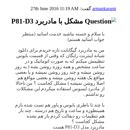
armankarami
گفت::
11:19 AM
27th June 2016
مشکل با مادربرد P81-D3
با سلام و خسته نباشید خدمت اساتید (منتظر
جواب اساتید هستم)
من یه مادربرد گیگابایت تازه خریدم برای دانلود
شبانه اینترنت رایگان که وقتی از قسمت بایوس
تنظیمش میکنم که به صورت اتوماتیک و در
ساعت مشخص و همه روزه روشن بشه ( یه روز
روشن میشه و چند روز روشن نمیشه و یا بعضی
مواقع یک هفته روشن میشه و بعضی مواقع هم
اصلا روشن نمیشه ) مشکل کجاست ؟ من تاحالا
از مادبرد ایسوس استفاده میکردم این مشکلات
رو نداشتم .
با چند تا باطری بایوس و پاور هم تست شده بازم
همینطوره و ساعت و تاریخ هم درسته . چند بار
هم تنظیمات رو دیفالت کردم باز هم نشده
مشکل کجاست ؟
مادربرد مدل P81-D3 هست