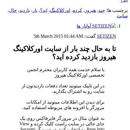
اید؟
برچسب ها:
چند
،
هیروز
،
کرده
،
اورکلاکینگ
،
اید؟
،
بار
،
بازدید
،
حال
،
سایت
SETIZEN
گفت::
01:44 AM
5th March 2015
تا به حال چند بار از سایت اورکلاکینگ
هیروز بازدید کرده اید؟
با سلام خدمت همه کاربران محترم انجمن
تخصصی اورکلاکینگ هیروز
در این تاپیک میتونید تعداد دفعات بازدیدتون از
سایت رو به اشتراک بگذارید.
برای دیدن این اطلاعات میتونید از امکانات
مرورگر یا افزونه های مربوطه استفاده کنید.
به عنوان مثال در مرورگر فایرفاکس روی یک
جای خالی در سایت راست کلیک کرده و View
Page Info رو انتخاب کنید. در سربرگ Security