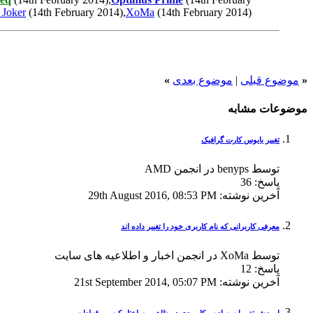
 Joker
(14th February 2014),
XoMa
(14th February 2014)
«
موضوع قبلی
|
موضوع بعدی
»
موضوعات مشابه
تغییر بایوس کارت گرافیک
توسط benyps در انجمن AMD
پاسخ:
36
آخرين نوشته:
29th August 2016,
08:53 PM
معرفی کاربرانی که نام کاربری خود را تغییر داده اند
توسط XoMa در انجمن اخبار و اطلاعیه های سایت
پاسخ:
12
آخرين نوشته:
21st September 2014,
05:07 PM
اموزش تغییرات ساده و کاربردی در ظاهر و ساختار کیس و قطعات