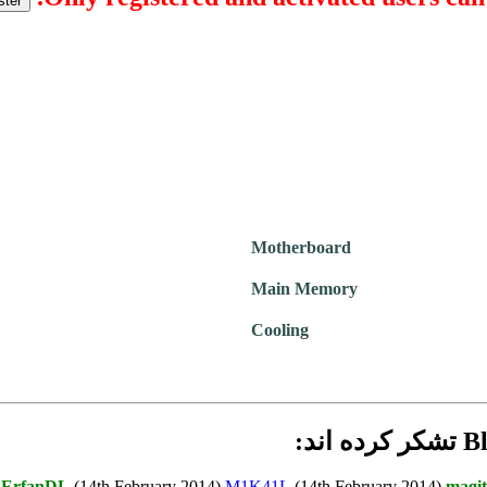
Motherboard
Main Memory
Cooling
,
ErfanDL
(14th February 2014),
M1K41L
(14th February 2014),
magi