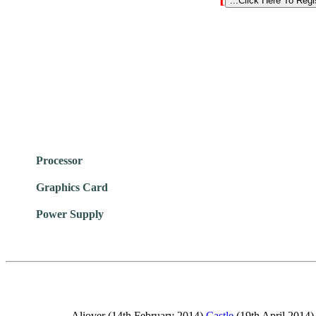
Processor
Graphics Card
Power Supply
Aliover
(14th February 2014),
Castle
(19th April 2014)