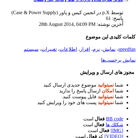
توسط p.X در انجمن کیس و پاور (Case & Power Supply)
پاسخ:
61
آخرين نوشته:
28th August 2014,
04:09 PM
کلمات کلیدی این موضوع
speedfan
،
نمایش
،
نرم
،
افزار
،
اطلاعات
،
تغییرات
،
سیستم
نمایش برچسب‌ها
مجوز های ارسال و ویرایش
شما
نمیتوانید
موضوع جدیدی ارسال کنید
شما
امکان
ارسال پاسخ را ندارید
شما
نمیتوانید
فایل پیوست کنید.
شما
نمیتوانید
پست های خود را ویرایش کنید
BB code
فعال
است
شكلك ها
فعال
است
[IMG]
فعال
است
[VIDEO]
کد
فعال
است