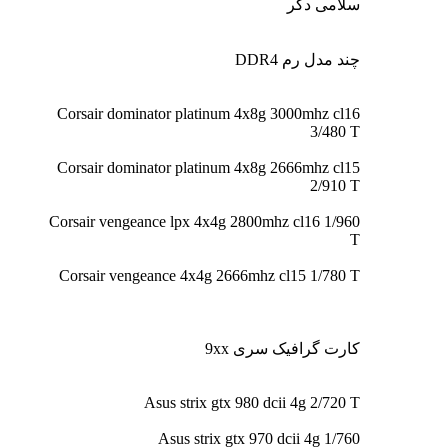
سلامی دگر
چند مدل رم DDR4
Corsair dominator platinum 4x8g 3000mhz cl16
3/480 T
Corsair dominator platinum 4x8g 2666mhz cl15
2/910 T
Corsair vengeance lpx 4x4g 2800mhz cl16 1/960
T
Corsair vengeance 4x4g 2666mhz cl15 1/780 T
کارت گرافیک سری 9xx
Asus strix gtx 980 dcii 4g 2/720 T
Asus strix gtx 970 dcii 4g 1/760