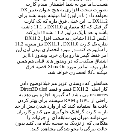
هست...اما من به شما اطمینان میدم کارت
بصورت سخت افزاری به هیچ عنوان تغییر DX
نخواهد داد ( با درایور) اما میتونه بهینه بشه برای
DX11.2 .... این خیلی فرق داره که یک کارت
گرافیک که کلا معماری DX11.0 یا 11.1 داشته
باشه و بعد با یک درایور 11.2 بشه!!! دایرکت
ایکس 11.2 احتیاجی به سخت افزار DX11.2
نداره یک کارت DX11.1 , DX11.0 نیز میتونه 11.2
را ساپورت کنه...در مورد انحصاری بودن اون این
امر فقط گیمر ها رو برای خرید ویندوز 8.1 پر
اشتیاق میکنه...که در ویندوز های قبلی هم همین
طور بود.. اما در مورد Xbox On قضیه فرق
میکنه...کلا انحصاری خواهد شد.
همانطور که دوستان عزیز هم قبلا توضیح دادن
کار اصلی DX11.2 فقط و فقط Direct3D tiled
resources می باشد که گیمرها اجازه می دهد به
راحتی از GPU و RAM سیستم برای بهتر کردن
بافت ها استفاده کنند که از وارد شدن بیش از حد
بار به کارت گرافیک جلوگیری می کند و کاربران
می توانند میزان بی سابقه ای از جزئیات را
هنگامی که از نزدیک به صحنه نگاه می کنند بدون
حالت تیرگی یا محو شدگی مشاهده کنند.