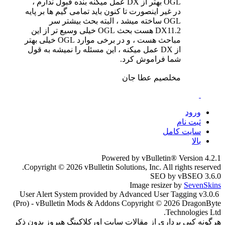
OGL بهتر از DX عمل میکنه بنده قبول ندارم ،
در غیر اینصورت تا کنون باید تمامی گیم ها بر پایه
OGL ساخته میشد ، البته بحث بیشتر سر
DX11.2 هست بحث OGL خیلی وسیع تر از این
مباحث هست ، و در برخی موارد OGL خیلی بهتر
از DX عمل میکنه ، این مسئله را نمیشه به قول
شما فراموش کرد.
مخلصیم عطا جان
ورود
ثبت نام
سایت کامل
بالا
Powered by vBulletin® Version 4.2.1
Copyright © 2026 vBulletin Solutions, Inc. All rights reserved.
SEO by vBSEO 3.6.0
Image resizer by
SevenSkins
User Alert System provided by Advanced User Tagging v3.0.6
(Pro) - vBulletin Mods & Addons Copyright © 2026 DragonByte
Technologies Ltd.
هرگونه کپی برداری از مقالات سایت اورکلاکینگ هیروز بدون ذکر