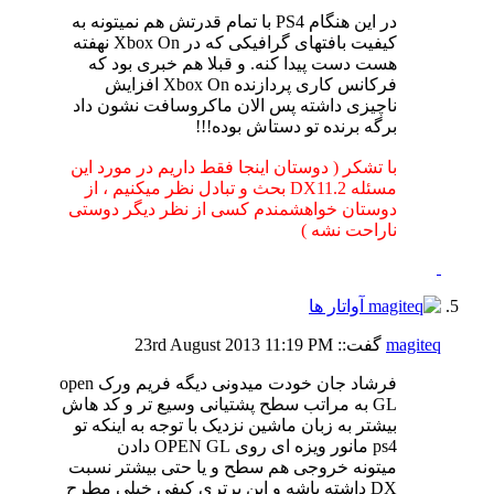
در این هنگام PS4 با تمام قدرتش هم نمیتونه به
کیفیت بافتهای گرافیکی که در Xbox On نهفته
هست دست پیدا کنه. و قبلا هم خبری بود که
فرکانس کاری پردازنده Xbox On افزایش
ناچیزی داشته پس الان ماکروسافت نشون داد
برگه برنده تو دستاش بوده!!!
با تشکر ( دوستان اینجا فقط داریم در مورد این
مسئله DX11.2 بحث و تبادل نظر میکنیم ، از
دوستان خواهشمندم کسی از نظر دیگر دوستی
ناراحت نشه )
magiteq
گفت::
11:19 PM
23rd August 2013
فرشاد جان خودت میدونی دیگه فریم ورک open
GL به مراتب سطح پشتیانی وسیع تر و کد هاش
بیشتر به زبان ماشین نزدیک با توجه به اینکه تو
ps4 مانور ویزه ای روی OPEN GL دادن
میتونه خروجی هم سطح و یا حتی بیشتر نسبت
DX داشته باشه و این برتری کیفی خیلی مطرح