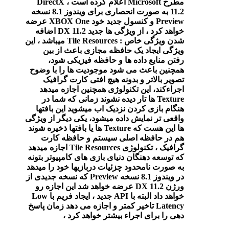
مطرح Microsoft اعلام کرده است ، DirectX
11.2 به صورت انحصاری برای ویندوز 8.1 نسخه
Preview و کنسول جدید خود XBOX One عرضه
خواهد کرد ، از ویژگی ها جدید DX 11.2 اضافه
شدن ویژگی خاص : Tile Resources میباشد ، این
ویژگی ایجاد یک حافظه مجازی باعث از بین
رفتن منابع داده ها و حافظه فیزیکی شود،
همچنین باعث می شود موجودیت ها را با وضوح
تصویر بالاتر و بدونه هیچ افتی کارت گرافیک
اجراءکند، این تکنولوژی همچنین اجازه میدهد
Texture ها تار دیده نشوند زمانی که شما در
هنگام بازی کردن نزدیک اب میشوید این بافتها
واقعی تر نمایش داده میشود، یکی دیگر از ویژگی
ها این هست که Texture ها یا بافتها ذخیره شوند
هم در حافظه اصلی سیستم و حافظه کارت
گرافیک ، تکنولوژی Tile Resources اجازه میدهد
که توسعه دهنگان دنیای بازی های کامپیوتر بتونه
به صورت نامحدود چزئیات دربازیها خود را میدهد
در ویندوز 8.1 نسخه Preview که نسخه جدیدی از
ورژن DX 11.2 عرضه خواهد شد این اجازه رو
خواهد داد البته با API جدید ، ایجاد فریم با Low
Latency تاخیر کمتر و اجازه می دهد زمان پاسخ
دهی را برای اجراء بیشتر خواهد کرد ،