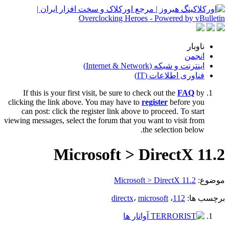
ناوبار
انجمن
اینترنت و شبکه (Internet & Network)
فناوری اطلاعات (IT)
If this is your first visit, be sure to check out the
FAQ
by
clicking the link above. You may have to
register
before you
can post: click the register link above to proceed. To start
viewing messages, select the forum that you want to visit from
the selection below.
Microsoft > DirectX 11.2
موضوع:
Microsoft > DirectX 11.2
برچسب ها:
112
،
microsoft
،
directx