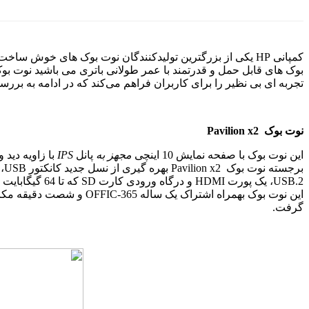
کمپانی
HP
یکی از بزرگترین تولیدکنندگان نوت بوک های خوش ساخت و 
بوک های قابل حمل و قدرتمند با عمر طولانی باتری می باشید نوت بو
تجربه ای بی نظیر را برای کاربران فراهم می‌کند که در ادامه به برر
نوت بوک
Pavilion x2
این نوت بوک با صفحه نمایش
10
اینچی
مجهز به
پانل
IPS
با زاویه دید
برجسته نوت بوک
Pavilion x2
بهره گیری از نسل جدید کانکتور
USB
،
USB.2
، یک پورت
HDMI
و درگاه ورودی کارت
SD
که تا
64
گیگابایت
این نوت بوک بهمراه اشتراک یک ساله
OFFIC-365
و شصت دقیقه مکال
گرفت.