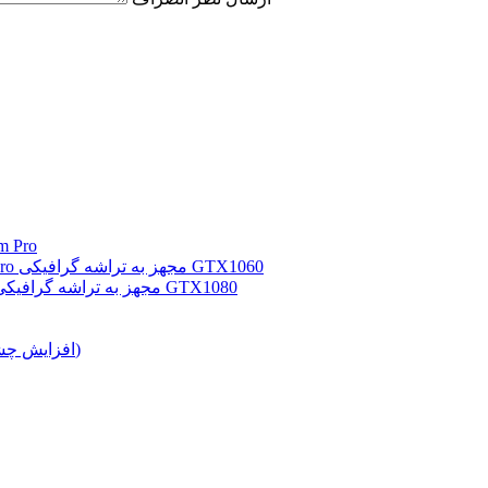
تست بازی
معرفی نوت بوک گیمینگ MSI GS43VR 7RE Phantom Pro مجهز به تراشه گرافیکی GTX1060
معرفی نوت بوک گیمینگ MSI GT73VR 6RF Titan Pro مجهز به تراشه گرافیکی GTX1080
درایورهای مود شده برای NVIDIA و AMD (افزایش چشمگیر فریم)