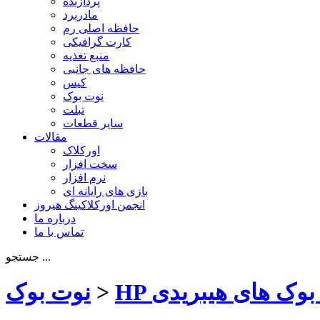
پردازنده
مادربرد
حافظه اصلی رم
کارت گرافیکی
منبع تغذیه
حافظه های جانبی
کیس
نوت بوک
تبلت
سایر قطعات
مقالات
اورکلاک
سخت افزار
نرم افزار
بازی های رایانه ای
انجمن اورکلاکینگ هیروز
درباره ما
تماس با ما
جستجو ...
 بوک های هیبریدی
>
نوت بوک